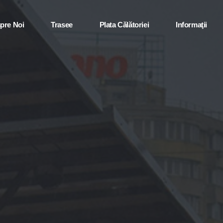
pre Noi
Trasee
Plata Călătoriei
Informaţii