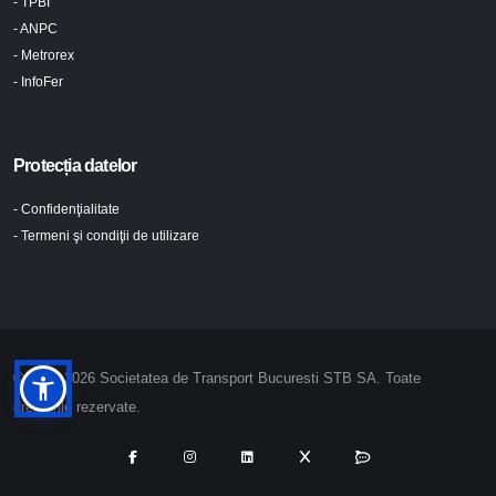
- TPBI
- ANPC
- Metrorex
- InfoFer
Protecția datelor
- Confidenţialitate
- Termeni şi condiţii de utilizare
© 2024-2026 Societatea de Transport Bucuresti STB SA. Toate
drepturile rezervate.