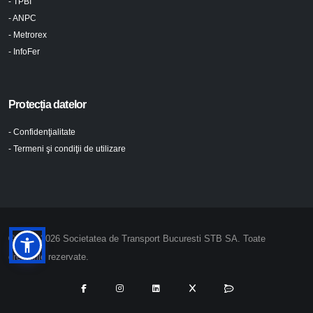
- TPBI
- ANPC
- Metrorex
- InfoFer
Protecția datelor
- Confidenţialitate
- Termeni şi condiţii de utilizare
© 2024-2026 Societatea de Transport Bucuresti STB SA. Toate
drepturile rezervate.