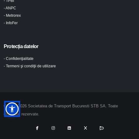
- TPBI
- ANPC
- Metrorex
- InfoFer
Protecția datelor
- Confidenţialitate
- Termeni şi condiţii de utilizare
© 2024-2026 Societatea de Transport Bucuresti STB SA. Toate
drepturile rezervate.