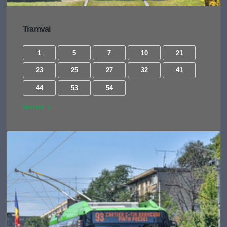
Tramvai
1
5
7
10
21
23
25
27
32
41
44
53
54
Vezi tot