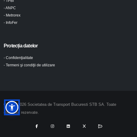
- TPBI
- ANPC
- Metrorex
- InfoFer
Protecția datelor
- Confidenţialitate
- Termeni şi condiţii de utilizare
© 2024-2026 Societatea de Transport Bucuresti STB SA. Toate
drepturile rezervate.