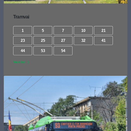
Tramvai
1
5
7
10
21
23
25
27
32
41
44
53
54
Vezi tot