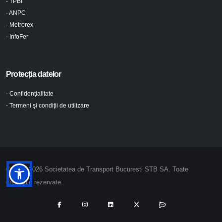
- TPBI
- ANPC
- Metrorex
- InfoFer
Protecția datelor
- Confidenţialitate
- Termeni şi condiţii de utilizare
© 2024-2026 Societatea de Transport Bucuresti STB SA. Toate
drepturile rezervate.