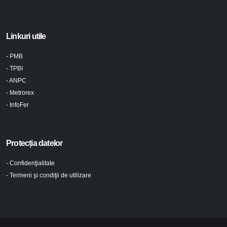
Linkuri utile
- PMB
- TPBI
- ANPC
- Metrorex
- InfoFer
Protecția datelor
- Confidenţialitate
- Termeni şi condiţii de utilizare