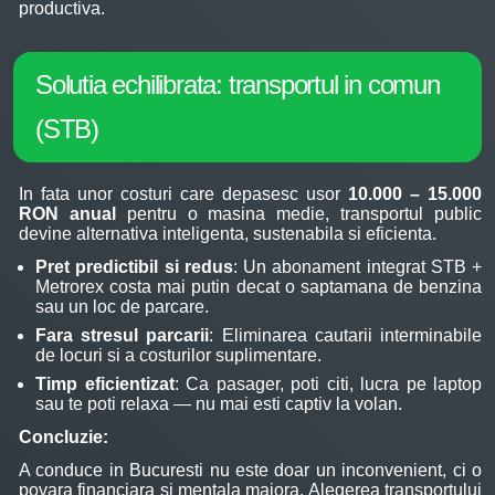
productiva.
Solutia echilibrata: transportul in comun
(STB)
In fata unor costuri care depasesc usor
10.000 – 15.000
RON anual
pentru o masina medie, transportul public
devine alternativa inteligenta, sustenabila si eficienta.
Pret predictibil si redus
: Un abonament integrat STB +
Metrorex costa mai putin decat o saptamana de benzina
sau un loc de parcare.
Fara stresul parcarii
: Eliminarea cautarii interminabile
de locuri si a costurilor suplimentare.
Timp eficientizat
: Ca pasager, poti citi, lucra pe laptop
sau te poti relaxa — nu mai esti captiv la volan.
Concluzie:
A conduce in Bucuresti nu este doar un inconvenient, ci o
povara financiara si mentala majora. Alegerea transportului