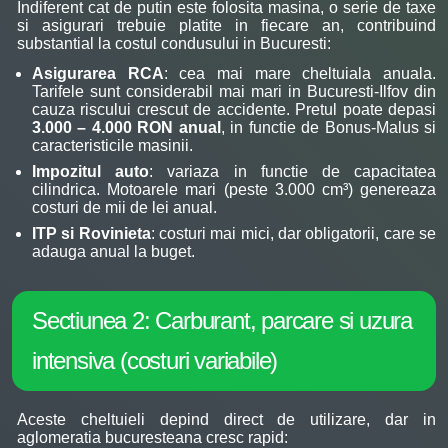
Indiferent cat de putin este folosita masina, o serie de taxe
si asigurari trebuie platite in fiecare an, contribuind
substantial la costul condusului in Bucuresti:
Asigurarea RCA
: cea mai mare cheltuiala anuala.
Tarifele sunt considerabil mai mari in Bucuresti-Ilfov din
cauza riscului crescut de accidente. Pretul poate depasi
3.000 – 4.000 RON anual
, in functie de Bonus-Malus si
caracteristicile masinii.
Impozitul auto
: variaza in functie de capacitatea
cilindrica. Motoarele mari (peste 3.000 cm³) genereaza
costuri de mii de lei anual.
ITP si Rovinieta
: costuri mai mici, dar obligatorii, care se
adauga anual la buget.
Sectiunea 2: Carburant, parcare si uzura
intensiva (costuri variabile)
Aceste cheltuieli depind direct de utilizare, dar in
aglomeratia bucuresteana cresc rapid: