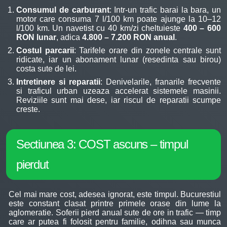
Consumul de carburant
: Intr-un trafic barai la bara, un
motor care consuma 7 l/100 km poate ajunge la 10–12
l/100 km. Un navetist cu 40 km/zi cheltuieste
400 – 600
RON lunar
, adica
4.800 – 7.200 RON anual
.
Costul parcarii
: Tarifele orare din zonele centrale sunt
ridicate, iar un abonament lunar (resedinta sau birou)
costa sute de lei.
Intretinere si reparatii
: Denivelarile, franarile frecvente
si traficul urban uzeaza accelerat sistemele masinii.
Reviziile sunt mai dese, iar riscul de reparatii scumpe
creste.
Sectiunea 3: COST ascuns – timpul
pierdut
Cel mai mare cost, adesea ignorat, este timpul. Bucurestiul
este constant clasat printre primele orase din lume la
aglomeratie. Soferii pierd anual sute de ore in trafic — timp
care ar putea fi folosit pentru familie, odihna sau munca