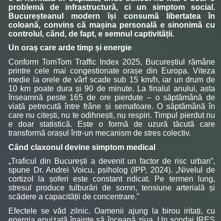
problemă de infrastructură, ci un simptom social.
Bucureșteanul modern își consumă libertatea în
coloană, convins că mașina personală e sinonimă cu
controlul, când, de fapt, e semnul captivității.
Un oraș care arde timp și energie
Conform TomTom Traffic Index 2025, Bucureștiul rămâne
printre cele mai congestionate orașe din Europa. Viteza
medie la orele de vârf scade sub 15 km/h, iar un drum de
10 km poate dura și 90 de minute. La finalul anului, asta
înseamnă peste 165 de ore pierdute – o săptămână de
viață petrecută între frâne și semafoare. O săptămână în
care nu citești, nu te odihnești, nu respiri. Timpul pierdut nu
e doar statistică. Este o formă de uzură tăcută care
transformă orașul într-un mecanism de stres colectiv.
Când claxonul devine simptom medical
„Traficul din București a devenit un factor de risc urban”,
spune Dr. Andrei Voicu, psiholog (IPP, 2024). „Nivelul de
cortizol la șoferi este constant ridicat. Pe termen lung,
stresul produce tulburări de somn, tensiune arterială și
scădere a capacității de concentrare.”
Efectele se văd zilnic. Oamenii ajung la birou iritați, cu
energia epuizată înainte să înceapă ziua. Un sondaj IRES