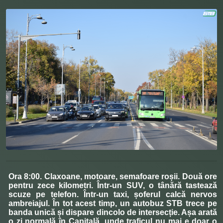
Ora 8:00. Claxoane, motoare, semafoare roșii. Două ore
pentru zece kilometri. Într-un SUV, o tânără tastează
scuze pe telefon. Într-un taxi, șoferul calcă nervos
ambreiajul. În tot acest timp, un autobuz STB trece pe
banda unică și dispare dincolo de intersecție. Așa arată
o zi normală în Capitală, unde traficul nu mai e doar o