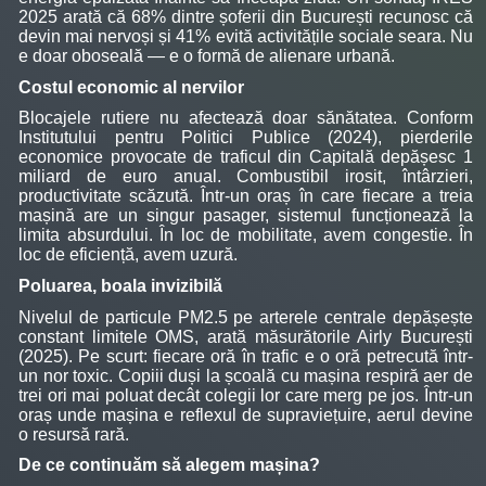
2025 arată că 68% dintre șoferii din București recunosc că
devin mai nervoși și 41% evită activitățile sociale seara. Nu
e doar oboseală — e o formă de alienare urbană.
Costul economic al nervilor
Blocajele rutiere nu afectează doar sănătatea. Conform
Institutului pentru Politici Publice (2024), pierderile
economice provocate de traficul din Capitală depășesc 1
miliard de euro anual. Combustibil irosit, întârzieri,
productivitate scăzută. Într-un oraș în care fiecare a treia
mașină are un singur pasager, sistemul funcționează la
limita absurdului. În loc de mobilitate, avem congestie. În
loc de eficiență, avem uzură.
Poluarea, boala invizibilă
Nivelul de particule PM2.5 pe arterele centrale depășește
constant limitele OMS, arată măsurătorile Airly București
(2025). Pe scurt: fiecare oră în trafic e o oră petrecută într-
un nor toxic. Copiii duși la școală cu mașina respiră aer de
trei ori mai poluat decât colegii lor care merg pe jos. Într-un
oraș unde mașina e reflexul de supraviețuire, aerul devine
o resursă rară.
De ce continuăm să alegem mașina?