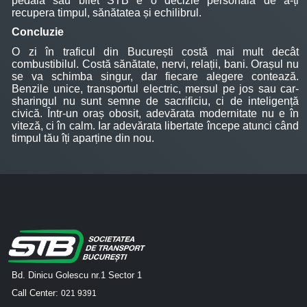
pedală sau bilet STB e o decizie personală de a-ți
recupera timpul, sănătatea și echilibrul.
Concluzie
O zi în traficul din București costă mai mult decât
combustibilul. Costă sănătate, nervi, relații, bani. Orașul nu
se va schimba singur, dar fiecare alegere contează.
Benzile unice, transportul electric, mersul pe jos sau car-
sharingul nu sunt semne de sacrificiu, ci de inteligență
civică. Într-un oraș obosit, adevărata modernitate nu e în
viteză, ci în calm. Iar adevărata libertate începe atunci când
timpul tău îți aparține din nou.
Bd. Dinicu Golescu nr.1 Sector 1
Call Center:
021 9391