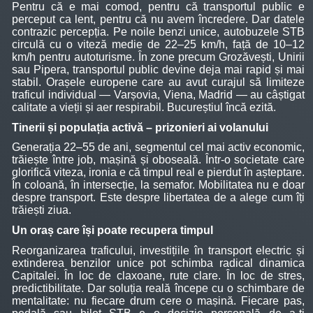
Pentru că e mai comod, pentru că transportul public e
perceput ca lent, pentru că nu avem încredere. Dar datele
contrazic percepția. Pe noile benzi unice, autobuzele STB
circulă cu o viteză medie de 22–25 km/h, față de 10–12
km/h pentru autoturisme. În zone precum Grozăvești, Unirii
sau Pipera, transportul public devine deja mai rapid și mai
stabil. Orașele europene care au avut curajul să limiteze
traficul individual — Varșovia, Viena, Madrid — au câștigat
calitate a vieții și aer respirabil. Bucureștiul încă ezită.
Tinerii și populația activă – prizonieri ai volanului
Generația 22–55 de ani, segmentul cel mai activ economic,
trăiește între job, mașină și oboseală. Într-o societate care
glorifică viteza, ironia e că timpul real e pierdut în așteptare.
În coloană, în intersecție, la semafor. Mobilitatea nu e doar
despre transport. Este despre libertatea de a alege cum îți
trăiești ziua.
Un oraș care își poate recupera timpul
Reorganizarea traficului, investițiile în transport electric și
extinderea benzilor unice pot schimba radical dinamica
Capitalei. În loc de claxoane, rute clare. În loc de stres,
predictibilitate. Dar soluția reală începe cu o schimbare de
mentalitate: nu fiecare drum cere o mașină. Fiecare pas,