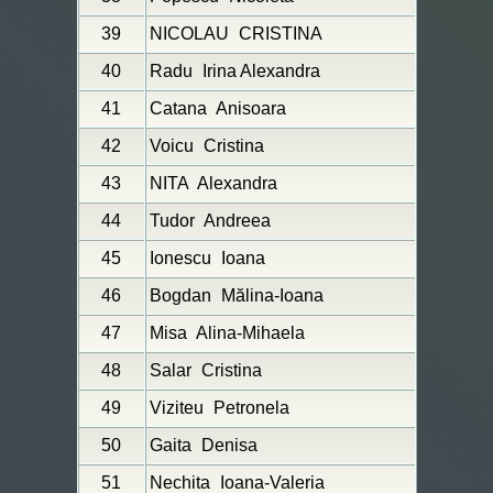
39
NICOLAU
CRISTINA
40
Radu
Irina Alexandra
41
Catana
Anisoara
42
Voicu
Cristina
43
NITA
Alexandra
44
Tudor
Andreea
45
Ionescu
Ioana
46
Bogdan
Mălina-Ioana
47
Misa
Alina-Mihaela
48
Salar
Cristina
49
Viziteu
Petronela
50
Gaita
Denisa
51
Nechita
Ioana-Valeria