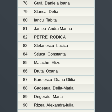
78
Guță
Daniela Ioana
79
Stanca
Delia
80
Iancu
Tabita
81
Jantea
Andra Marina
82
PETRE
RODICA
83
Stefanescu
Lucica
84
Stiuca
Constanta
85
Matache
Elizq
86
Druta
Oxana
87
Barolescu
Diana Otilia
88
Gadeaua
Delia-Maria
89
Degeratu
Maria
90
Rizea
Alexandra-Iulia