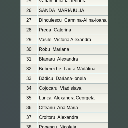
25
Vârlan
Iuliana-Teodora
26
SANDA
MARIA IULIA
27
Dinculescu
Carmina-Alina-Ioana
28
Preda
Caterina
29
Vasile
Victoria Alexandra
30
Robu
Mariana
31
Blanaru
Alexandra
32
Bebereche
Laura Mădălina
33
Bădicu
Dariana-Ionela
34
Cojocaru
Vladislava
35
Lunca
Alexandra Georgeta
36
Olteanu
Ana Maria
37
Croitoru
Alexandra
38
Popescu
Nicoleta