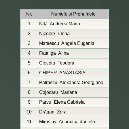
Nr.
Numele și Prenumele
1
Niță
Andreea Maria
2
Nicolae
Elena
3
Mateescu
Angela Eugenia
4
Fataliga
Alina
5
Ciocoiu
Teodora
6
CHIPER
ANASTASIA
7
Patrascu
Alexandra Georgiana
8
Cojocaru
Mariana
9
Parvu
Elena Gabriela
10
Drăgan
Zora
11
Miroslav
Anamaria daniela