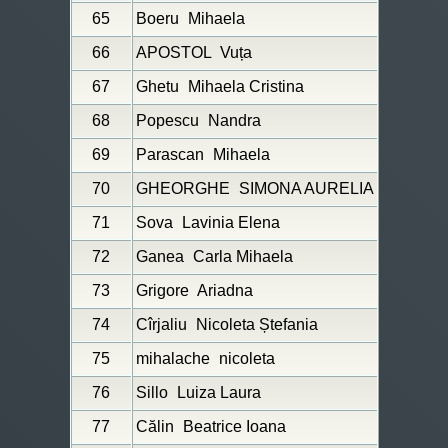
65
Boeru
Mihaela
66
APOSTOL
Vuța
67
Ghetu
Mihaela Cristina
68
Popescu
Nandra
69
Parascan
Mihaela
70
GHEORGHE
SIMONA AURELIA
71
Sova
Lavinia Elena
72
Ganea
Carla Mihaela
73
Grigore
Ariadna
74
Cîrjaliu
Nicoleta Ștefania
75
mihalache
nicoleta
76
Sillo
Luiza Laura
77
Călin
Beatrice Ioana