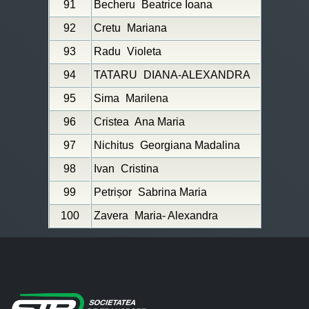
91
Becheru
Beatrice Ioana
92
Cretu
Mariana
93
Radu
Violeta
94
TATARU
DIANA-ALEXANDRA
95
Sima
Marilena
96
Cristea
Ana Maria
97
Nichitus
Georgiana Madalina
98
Ivan
Cristina
99
Petrișor
Sabrina Maria
100
Zavera
Maria- Alexandra