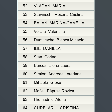
52
VLADAN
MARIA
53
Stavinschi
Roxana-Cristina
54
BĂLAN
MARINA-CAMELIA
55
Voicila
Valentina
56
Dumitrache
Bianca Mihaela
57
ILIE
DANIELA
58
Stan
Corina
59
Burcus
Elena-Laura
60
Simion
Andreea Loredana
61
Mihaela
Grosu
62
Maftei
Păpușa Rozica
63
Hromadnic
Atena
64
CURELARIU
CRISTINA