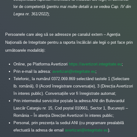
lor de competență (
pentru mai multe detalii a se vedea Cap. IV din
Legea nr. 361/2022
);
Persoanele care aleg să se adreseze pe canalul extern – Agenția
Națională de Integritate pentru a raporta încălcări ale legii o pot face prin
următoarele modalități:
Online, pe Platforma Avertizori
https://avertizori.integritate.eu
;
Prin e-mail la adresa:
avertizari@integritate.eu
;
Telefonic, la numărul 0372.069.869 selectând tastele 1 (Selectare
lb. română), 0 (Acord înregistrare conversație), 3 (Direcția Avertizori
în interes public). Conversațiile vor fi înregistrate automat;
Prin intermediul serviciilor poștale la adresa ANI din Bulevardul
Lascăr Catargiu nr. 15, Cod poștal 010661, Sector 1, București –
România – În atenția Direcției Avertizori în interes public;
Personal, prin prezența la sediul ANI (cu programare prealabilă
efectuată la adresa de email
avertizari@integritate.eu
).