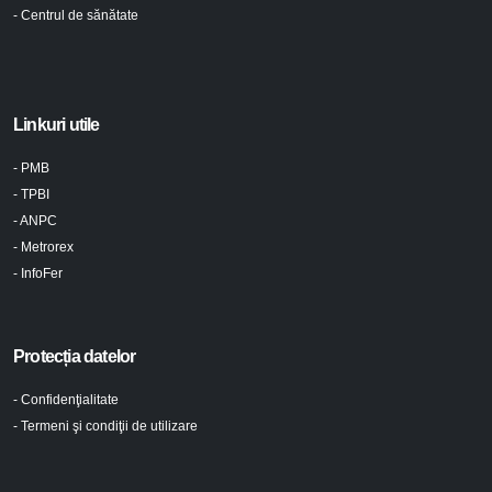
- Centrul de sănătate
Linkuri utile
- PMB
- TPBI
- ANPC
- Metrorex
- InfoFer
Protecția datelor
- Confidenţialitate
- Termeni şi condiţii de utilizare