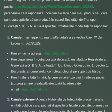
Potrivit Legii nr. 361/2022 privind protecția avertizorilor în interes
public
https://legislatie.just.ro/Public/DetaliiDocument/262872
,
persoanele care raportează încălcări ale legii care s-au produs sau care
sunt susceptibile să se producă în cadrul Societății de Transport
București STB S.A. au la dispoziție următoarele modalități de raportare:
Canale interne
(
pentru mai multe detalii a se vedea Cap. III din
Legea nr. 361/2022
):
Prin e-mail la adresa:
integritate@stb.ro
;
Prin depunerea în cutia poștală dedicată, instalată la Registratura
Generală a STB S.A., situată în Bd. Dinicu Golescu nr. 1, Sector 1,
București, a formularului completat olograf pe suport de hârtie;
Prin întâlnire față în față, la cererea avertizorului în interes public
(cu programare prealabilă efectuată la adresa de
email
integritate@stb.ro
);
Canale externe
– Agenția Națională de Integritate precum și alte
entități publice care, potrivit dispozițiilor legale speciale, primesc și
soluționează raportări referitoare la încălcări ale legii, în domeniul