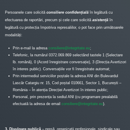
Persoanele care solicită
consiliere confidențială
în legătură cu
efectuarea de raportări, precum și cele care solicită
asistență
în
legătură cu protecția împotriva represaliilor, o pot face prin următoarele
modalități:
Prin e-mail la adresa
consiliere@integritate.eu
;
Telefonic, la numărul 0372.069.869 selectând tastele 1 (Selectare
lb. română), 0 (Acord înregistrare conversație), 3 (Direcția Avertizori
în interes public). Conversațiile vor fi înregistrate automat;
Prin intermediul serviciilor poștale la adresa ANI din Bulevardul
Lascăr Catargiu nr. 15, Cod poștal 010661, Sector 1, București –
România – În atenția Direcției Avertizori în interes public;
Personal, prin prezența la sediul ANI (cu programare prealabilă
efectuată la adresa de email
consiliere@integritate.eu
).
3. Divulgare publică
– presă, organizații profesionale, sindicale sau