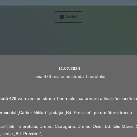
Arhivă
11.07.2024
Linia 478 revine pe strada Tineretului
onală 478
va reveni pe strada Tineretului, ca urmare a finalizării lucrări
rminalul „Cartier Militari” şi stația „Bd. Preciziei”, pe următorul traseu:
tari”, Str. Tineretului, Drumul Ciorogârla, Drumul Osiei, Bd. Iuliu Maniu,
, staţia „Bd. Preciziei”;