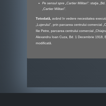
Pe sensul spre „Cartier Militari”:
staţia „Bd.
„Cartier Militari”.
Totodată,
având ȋn vedere necesitatea executăr
„Lujerului”, prin parcarea centrului comercial „
Ilie Petre, parcarea centrului comercial „Chiajn
Alexandru Ioan Cuza, Bd. 1 Decembrie 1918, Bd. U
modificată.