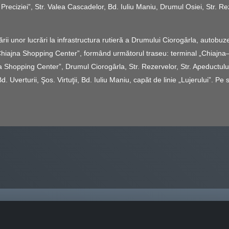
 Preciziei”, Str. Valea Cascadelor, Bd. Iuliu Maniu, Drumul Osiei, Str. Rez
ii unor lucrări la infrastructura rutieră a Drumului Ciorogȃrla, autobuz
Chiajna Shopping Center”, formând următorul traseu: terminal „Chiajna–St
a Shopping Center”, Drumul Ciorogârla, Str. Rezervelor, Str. Apeductului,
verturii, Şos. Virtuţii, Bd. Iuliu Maniu, capăt de linie „Lujerului”. Pe 