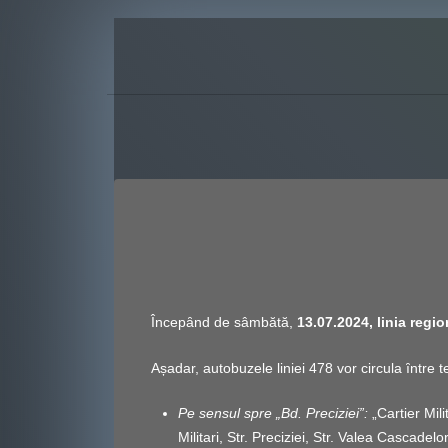
Începȃnd de sâmbătă,
13.07.2024, linia regi
Așadar, autobuzele liniei 478 vor circula ȋntre te
Pe sensul spre „Bd. Preciziei”:
„Cartier Mili
Militari, Str. Preciziei, Str. Valea Cascadelor