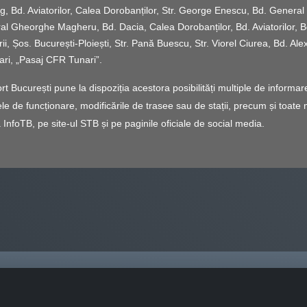
ing, Bd. Aviatorilor, Calea Dorobanților, Str. George Enescu, Bd. Gene
l Gheorghe Magheru, Bd. Dacia, Calea Dorobanților, Bd. Aviatorilor, Bd. 
, Șos. București-Ploiești, Str. Pană Buescu, Str. Viorel Ciurea, Bd. Alex
ari, „Pasaj CFR Tunari”.
București pune la dispoziția acestora posibilități multiple de informare î
le de funcționare, modificările de trasee sau de stații, precum și toate m
 InfoTB, pe site-ul STB și pe paginile oficiale de social media.