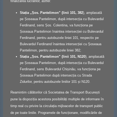
finalizarea lucrărilor, astfel:
Stația „Șos. Pantelimon” (linii 101, 382
), amplasată
pe Șoseaua Pantelimon, după intersecția cu Bulevardul
Ferdinand, sens Șos. Colentina, va funcționa pe
Șoseaua Pantelimon înaintea intersecției cu Bulevardul
Ferdinand, pentru autobuzele liniei 101, respectiv pe
Bulevardul Ferdinand înaintea intersecției cu Șoseaua
Pantelimon, pentru autobuzele liniei 382;
Stația „Șos. Pantelimon” (linii 101, N120
), amplasată
pe Șoseaua Pantelimon, după intersecția cu Bulevardul
Ferdinand, sens Bulevardul Chișinău, va funcționa pe
Șoseaua Pantelimon după intersecția cu Strada
Zidurilor, pentru autobuzele liniilor 101 și N120.
Reamintim călătorilor că Societatea de Transport București
pune la dispoziția acestora posibilități multiple de informare în
timp real cu privire la circulația mijloacelor de transport public
de pe toate liniile. Programele de funcționare, modificările de