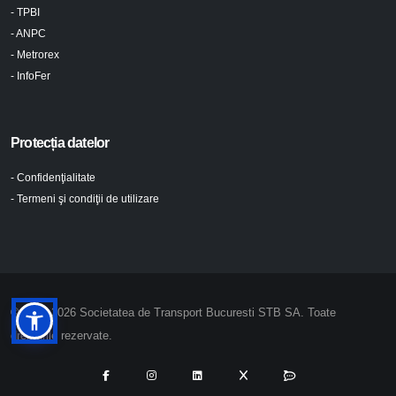
- TPBI
- ANPC
- Metrorex
- InfoFer
Protecția datelor
- Confidenţialitate
- Termeni şi condiţii de utilizare
© 2024-2026 Societatea de Transport Bucuresti STB SA. Toate
drepturile rezervate.