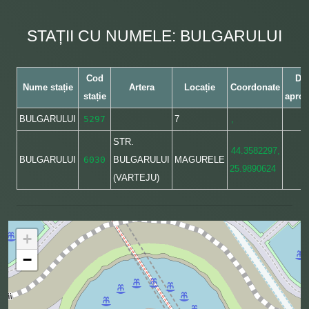
STAȚII CU NUMELE: BULGARULUI
Cod
Dis
Nume stație
Artera
Locație
Coordonate
stație
aprox
BULGARULUI
5297
7
,
STR.
44.3582297,
BULGARULUI
6030
BULGARULUI
MAGURELE
25.9890624
(VARTEJU)
+
−