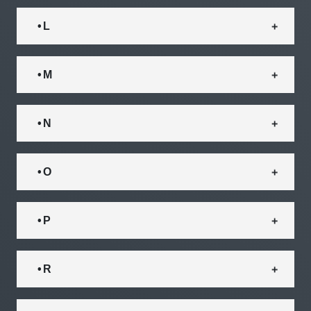
• L
• M
• N
• O
• P
• R