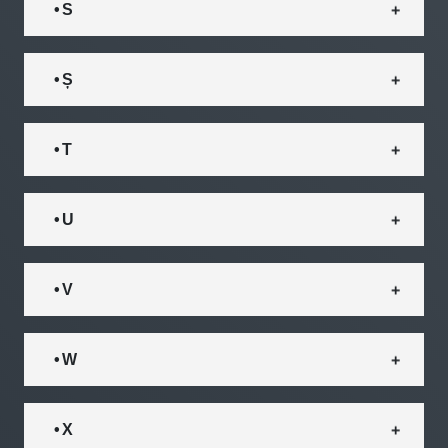
• S
• Ș
• T
• U
• V
• W
• X