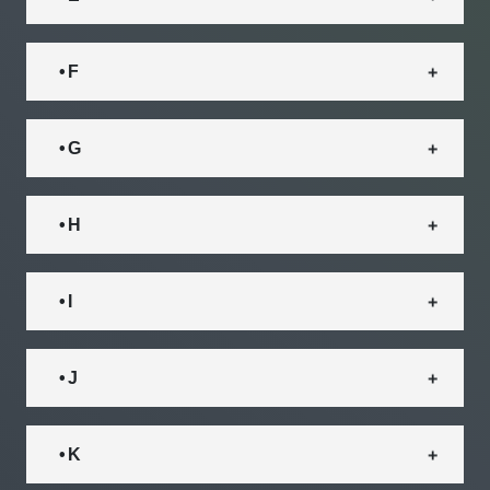
• F
• G
• H
• I
• J
• K