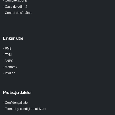
- Complex sportiv
- Casa de odihnă
- Centrul de sănătate
Linkuri utile
- PMB
- TPBI
- ANPC
- Metrorex
- InfoFer
Protecția datelor
- Confidenţialitate
- Termeni şi condiţii de utilizare