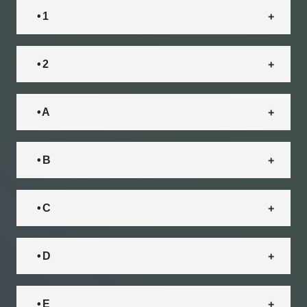
• 1
• 2
• A
• B
• C
• D
• E