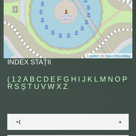
Leaflet
|
©
OpenStreetMap
INDEX STAȚII
(
1
2
A
B
C
D
E
F
G
H
I
J
K
L
M
N
O
P
R
S
Ș
T
U
V
W
X
Z
• (