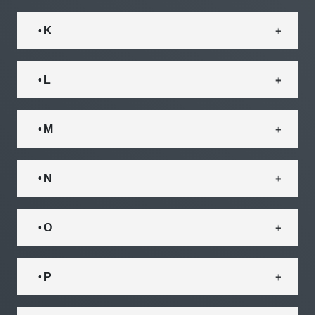
• K
• L
• M
• N
• O
• P