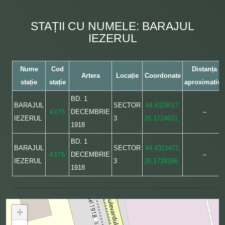
STAȚII CU NUMELE: BARAJUL
IEZERUL
Nume
Cod
Distanța
Artera
Locație
Coordonate
stație
stație
aproximativă
BD. 1
BARAJUL
SECTOR
44.4329017,
4375
DECEMBRIE
–
IEZERUL
3
26.1724631
1918
BD. 1
BARAJUL
SECTOR
44.4321471,
4376
DECEMBRIE
–
IEZERUL
3
26.1728266
1918
+