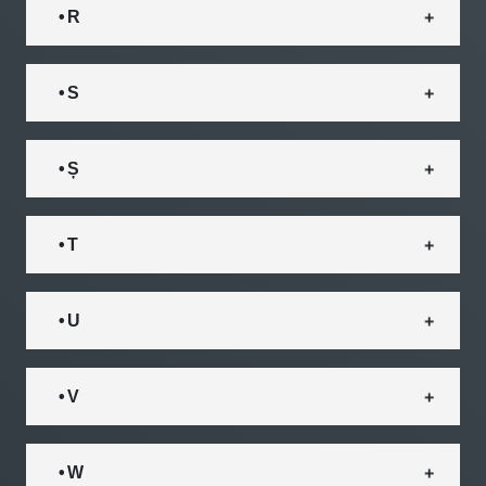
• R
• S
• Ș
• T
• U
• V
• W