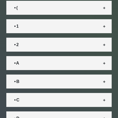
• (
• 1
• 2
• A
• B
• C