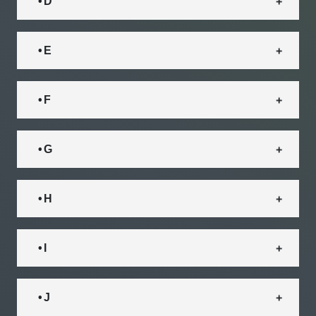
• D
• E
• F
• G
• H
• I
• J