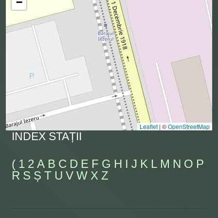
−
Leaflet
|
©
OpenStreetMap
INDEX STAȚII
(
1
2
A
B
C
D
E
F
G
H
I
J
K
L
M
N
O
P
R
S
Ș
T
U
V
W
X
Z