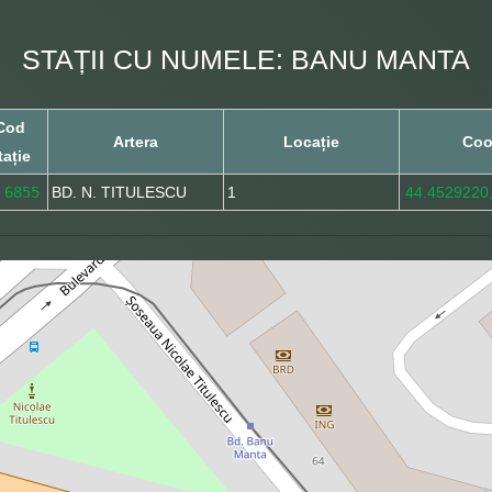
STAȚII CU NUMELE: BANU MANTA
Cod
Artera
Locație
Coo
tație
6855
BD. N. TITULESCU
1
44.4529220