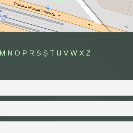
M
N
O
P
R
S
Ș
T
U
V
W
X
Z