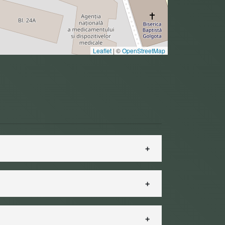
Leaflet
|
©
OpenStreetMap