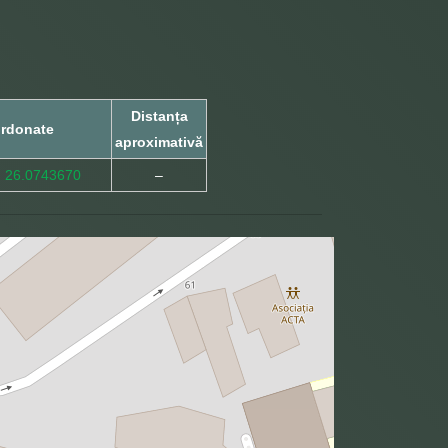
Distanța
rdonate
aproximativă
, 26.0743670
–