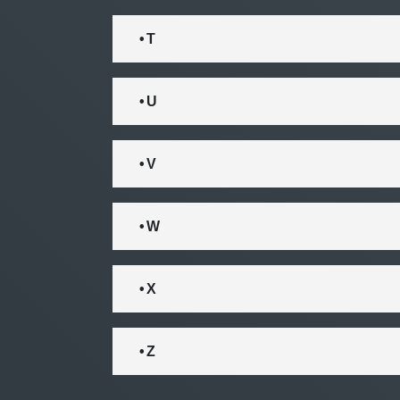
• T
• U
• V
• W
• X
• Z