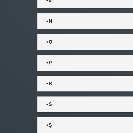
• M
• N
• O
• P
• R
• S
• Ș