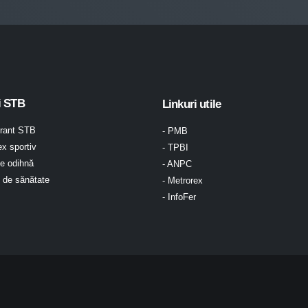
i STB
Linkuri utile
urant STB
- PMB
x sportiv
- TPBI
e odihnă
- ANPC
l de sănătate
- Metrorex
- InfoFer