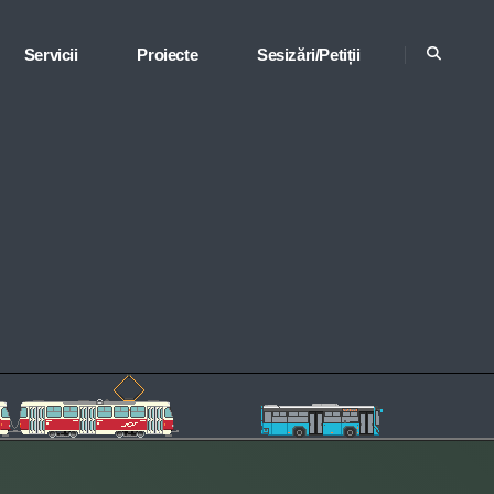
Servicii
Proiecte
Sesizări/Petiții