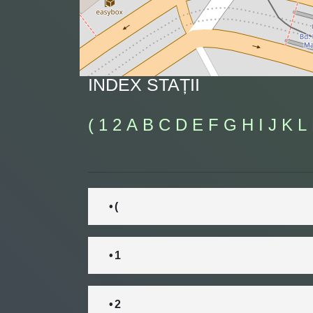
INDEX STAȚII
(
1
2
A
B
C
D
E
F
G
H
I
J
K
L
• (
• 1
• 2