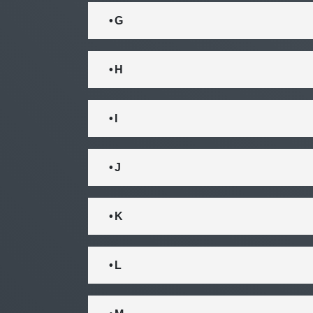
• G
• H
• I
• J
• K
• L