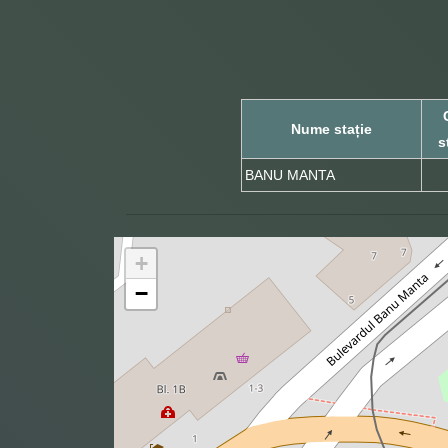
Nume stație
s
BANU MANTA
+
−