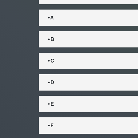
• A
• B
• C
• D
• E
• F