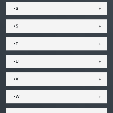
• S
• Ș
• T
• U
• V
• W