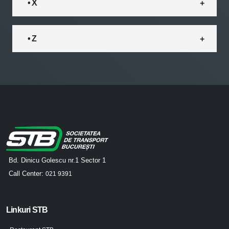
• X
• Z
Bd. Dinicu Golescu nr.1 Sector 1
Call Center:
021 9391
Linkuri STB