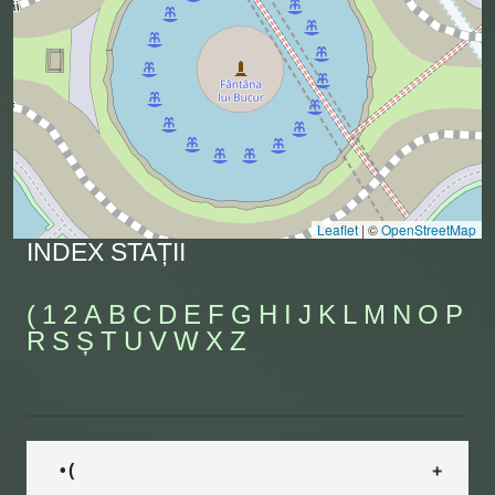
Leaflet
|
©
OpenStreetMap
INDEX STAȚII
(
1
2
A
B
C
D
E
F
G
H
I
J
K
L
M
N
O
P
R
S
Ș
T
U
V
W
X
Z
• (