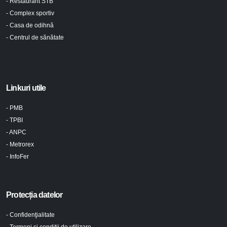
- Restaurant STB
- Complex sportiv
- Casa de odihnă
- Centrul de sănătate
Linkuri utile
- PMB
- TPBI
- ANPC
- Metrorex
- InfoFer
Protecția datelor
- Confidenţialitate
- Termeni şi condiţii de utilizare