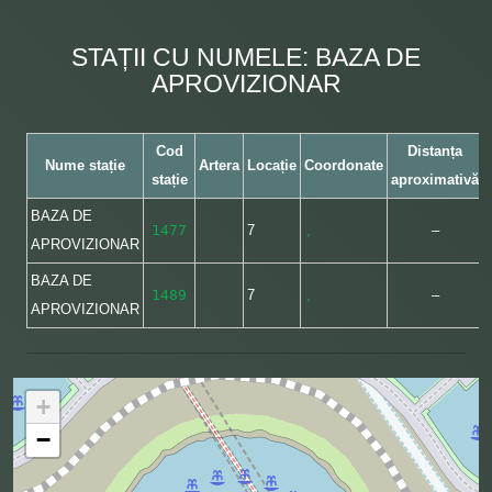
STAȚII CU NUMELE: BAZA DE
APROVIZIONAR
Cod
Distanța
Nume stație
Artera
Locație
Coordonate
stație
aproximativă
BAZA DE
1477
7
,
–
APROVIZIONAR
BAZA DE
1489
7
,
–
APROVIZIONAR
+
−