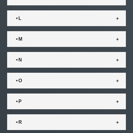
• L
• M
• N
• O
• P
• R