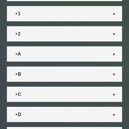
• 1
• 2
• A
• B
• C
• D