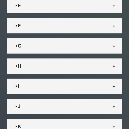
• E
• F
• G
• H
• I
• J
• K