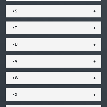
• Ș
• T
• U
• V
• W
• X