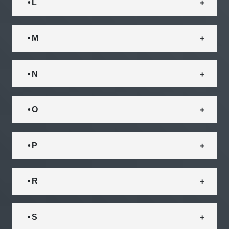
• L
• M
• N
• O
• P
• R
• S