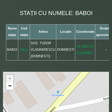
STAȚII CU NUMELE: BABOI
Nume
Cod
Distanț
Artera
Locație
Coordonate
stație
stație
aproximat
SOS. TUDOR
44.3984178,
BABOI
4414
VLADIMIRESCU
DOMNESTI
–
25.9188891
(DOMNESTI)
+
−