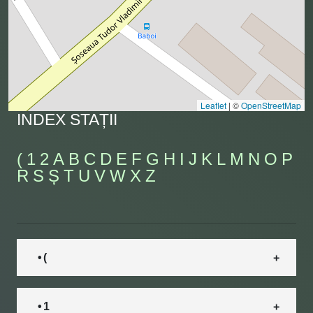
Leaflet
|
©
OpenStreetMap
INDEX STAȚII
(
1
2
A
B
C
D
E
F
G
H
I
J
K
L
M
N
O
P
R
S
Ș
T
U
V
W
X
Z
• (
• 1