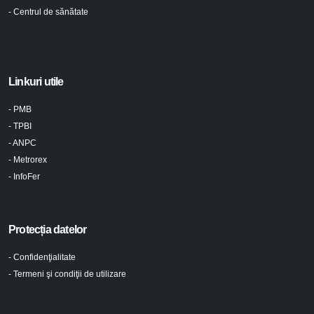
- Centrul de sănătate
Linkuri utile
- PMB
- TPBI
- ANPC
- Metrorex
- InfoFer
Protecția datelor
- Confidenţialitate
- Termeni şi condiţii de utilizare