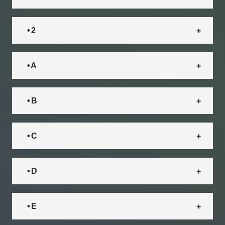
• 2
• A
• B
• C
• D
• E