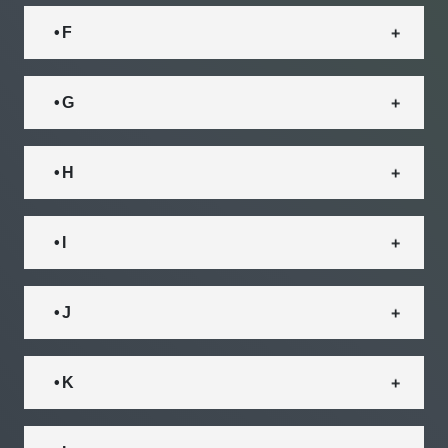
• F
• G
• H
• I
• J
• K