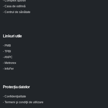
- Complex sportiv
- Casa de odihnă
- Centrul de sănătate
Linkuri utile
- PMB
- TPBI
- ANPC
- Metrorex
- InfoFer
Protecția datelor
- Confidenţialitate
- Termeni şi condiţii de utilizare