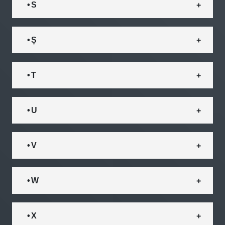
• S
• Ș
• T
• U
• V
• W
• X