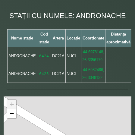
STAȚII CU NUMELE: ANDRONACHE
Cod
Distanța
Nume stație
Artera
Locație
Coordonate
stație
aproximativă
44.6978148,
ANDRONACHE
6424
DC21A
NUCI
–
26.3356179
44.6982466,
ANDRONACHE
6425
DC21A
NUCI
–
26.3348132
+
−