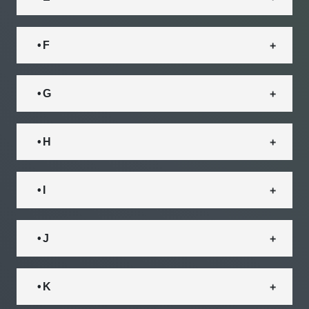
• F
• G
• H
• I
• J
• K