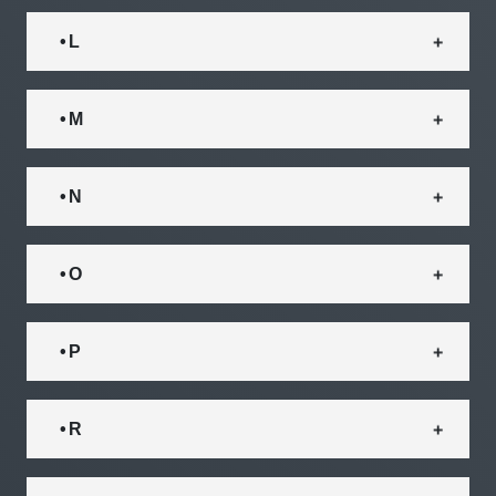
• L
• M
• N
• O
• P
• R