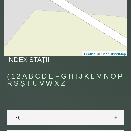
Leaflet
|
©
OpenStreetMap
INDEX STAȚII
(
1
2
A
B
C
D
E
F
G
H
I
J
K
L
M
N
O
P
R
S
Ș
T
U
V
W
X
Z
• (