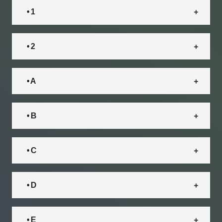
• 1
• 2
• A
• B
• C
• D
• E