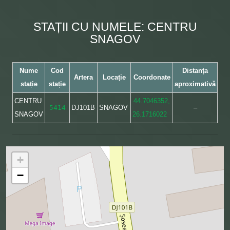
STAȚII CU NUMELE: CENTRU
SNAGOV
Nume
Cod
Distanța
Artera
Locație
Coordonate
stație
stație
aproximativă
CENTRU
44.7046352,
5414
DJ101B
SNAGOV
–
SNAGOV
26.1716022
+
−