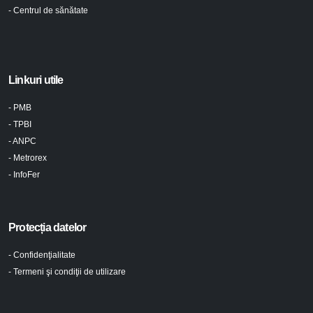
- Centrul de sănătate
Linkuri utile
- PMB
- TPBI
- ANPC
- Metrorex
- InfoFer
Protecția datelor
- Confidenţialitate
- Termeni şi condiţii de utilizare