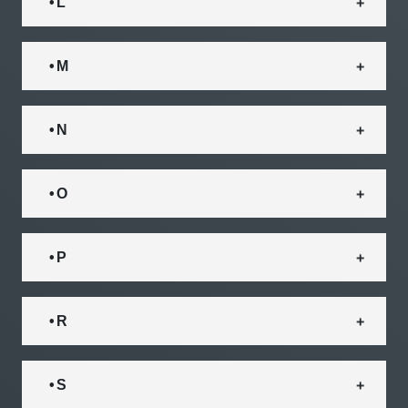
• L
• M
• N
• O
• P
• R
• S