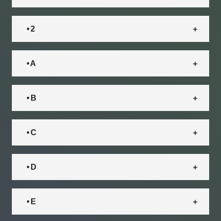
• 2
• A
• B
• C
• D
• E