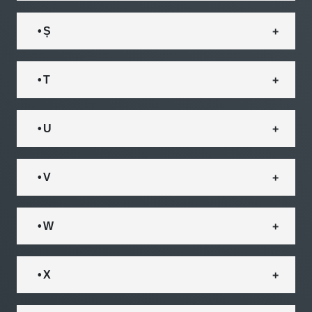
• Ș
• T
• U
• V
• W
• X