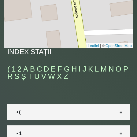
Leaflet
|
©
OpenStreetMap
INDEX STAȚII
(
1
2
A
B
C
D
E
F
G
H
I
J
K
L
M
N
O
P
R
S
Ș
T
U
V
W
X
Z
• (
• 1