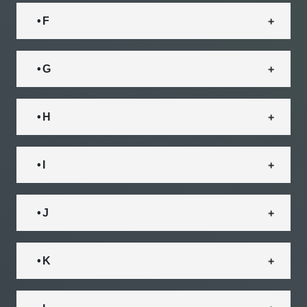
• F
• G
• H
• I
• J
• K