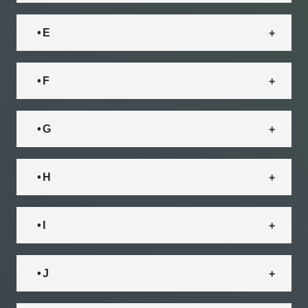
• E
• F
• G
• H
• I
• J