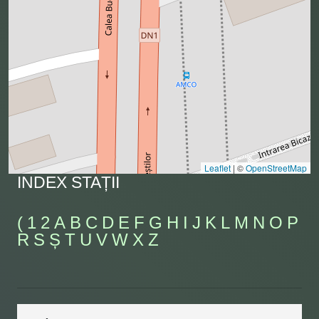
Leaflet
|
©
OpenStreetMap
INDEX STAȚII
(
1
2
A
B
C
D
E
F
G
H
I
J
K
L
M
N
O
P
R
S
Ș
T
U
V
W
X
Z