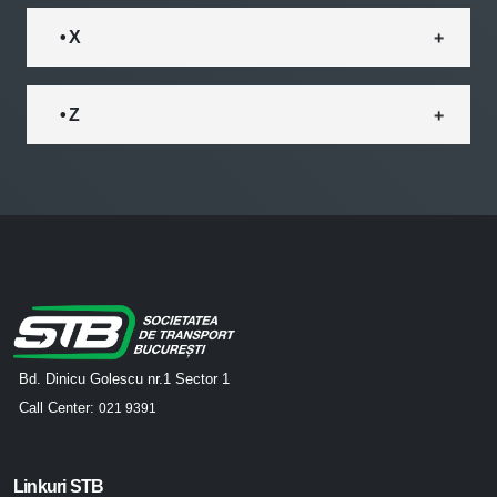
• X
• Z
Bd. Dinicu Golescu nr.1 Sector 1
Call Center:
021 9391
Linkuri STB