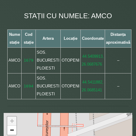
STAȚII CU NUMELE: AMCO
Nume
Cod
Distanța
Artera
Locație
Coordonate
stație
stație
aproximativă
SOS.
44.5409913,
AMCO
1679
BUCURESTI
OTOPENI
–
26.0687676
PLOIESTI
SOS.
44.5411882,
AMCO
1694
BUCURESTI
OTOPENI
–
26.0685141
PLOIESTI
+
−