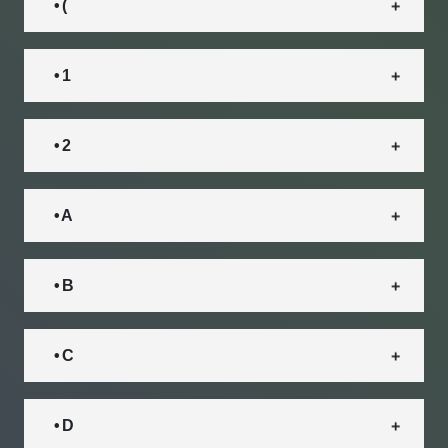
• (
• 1
• 2
• A
• B
• C
• D