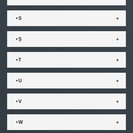
• S
• Ș
• T
• U
• V
• W