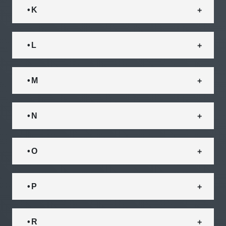
• K
• L
• M
• N
• O
• P
• R