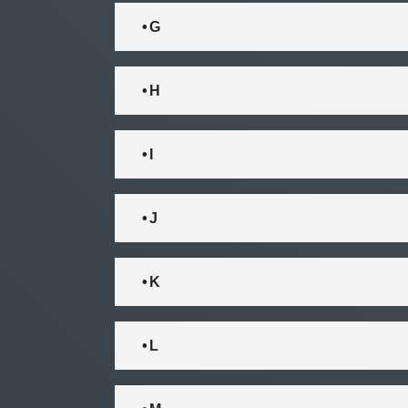
• G
• H
• I
• J
• K
• L