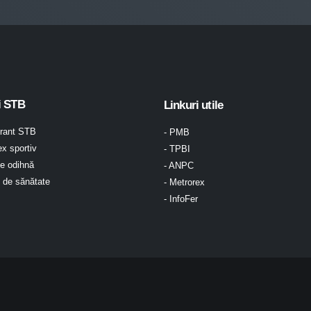
i STB
Linkuri utile
urant STB
- PMB
x sportiv
- TPBI
e odihnă
- ANPC
l de sănătate
- Metrorex
- InfoFer