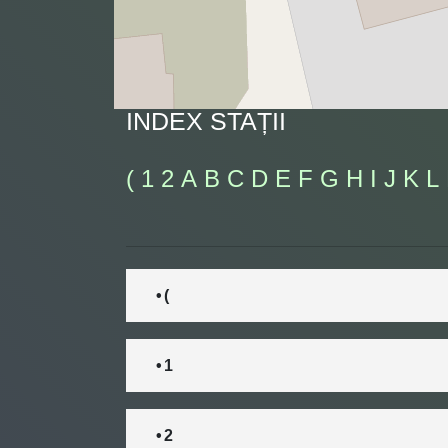
INDEX STAȚII
(
1
2
A
B
C
D
E
F
G
H
I
J
K
L
• (
• 1
• 2