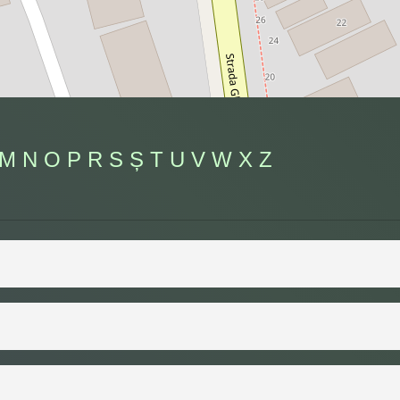
M
N
O
P
R
S
Ș
T
U
V
W
X
Z