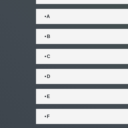
• A
• B
• C
• D
• E
• F