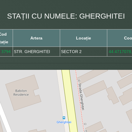
STAȚII CU NUMELE: GHERGHITEI
Cod
Artera
Locație
Coo
tație
3794
STR. GHERGHITEI
SECTOR 2
44.4717078