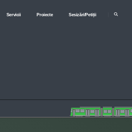
Servicii
Proiecte
Sesizări/Petiții