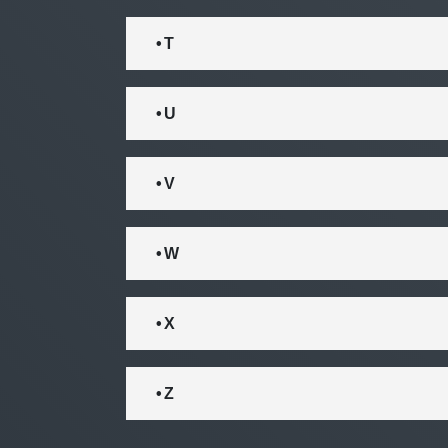
• T
• U
• V
• W
• X
• Z