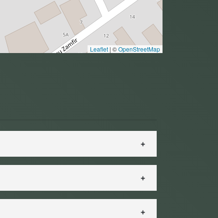
Leaflet
|
©
OpenStreetMap