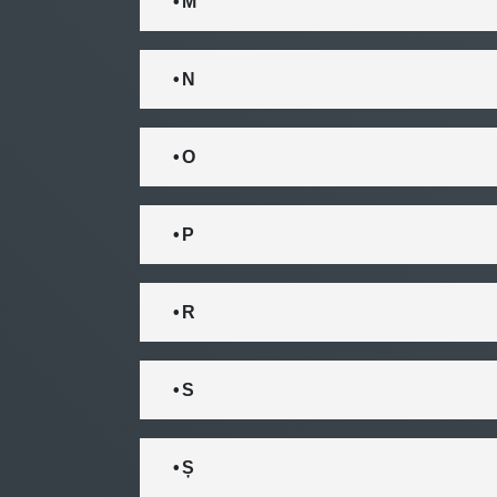
• M
• N
• O
• P
• R
• S
• Ș