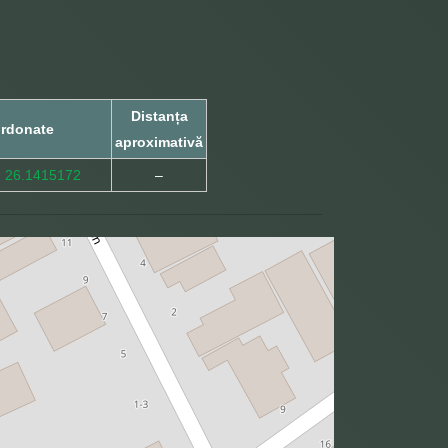
Distanța
rdonate
aproximativă
, 26.1415172
–