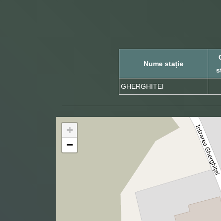
Nume stație
s
GHERGHITEI
+
−