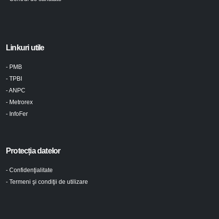
Linkuri utile
- PMB
- TPBI
- ANPC
- Metrorex
- InfoFer
Protecția datelor
- Confidenţialitate
- Termeni şi condiţii de utilizare