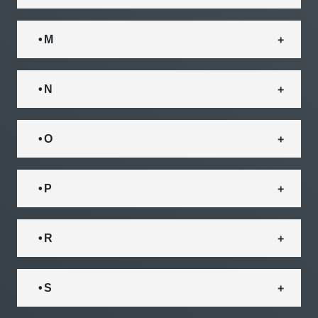
• M
• N
• O
• P
• R
• S