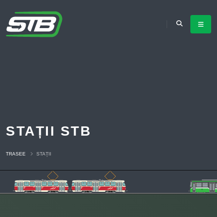
STAȚII STB
TRASEE
STAȚII