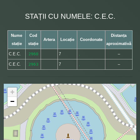
STAȚII CU NUMELE: C.E.C.
Nume
Cod
Distanța
Artera
Locație
Coordonate
stație
stație
aproximativă
C.E.C.
2960
7
,
–
C.E.C.
2963
7
,
–
+
−