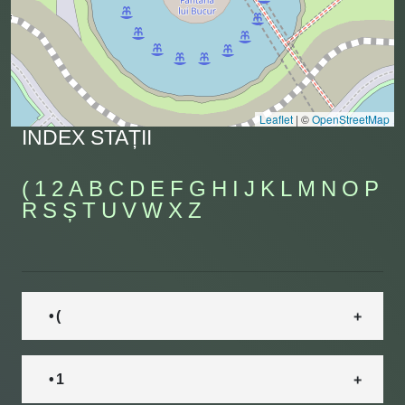
Leaflet
|
©
OpenStreetMap
INDEX STAȚII
(
1
2
A
B
C
D
E
F
G
H
I
J
K
L
M
N
O
P
R
S
Ș
T
U
V
W
X
Z
• (
• 1