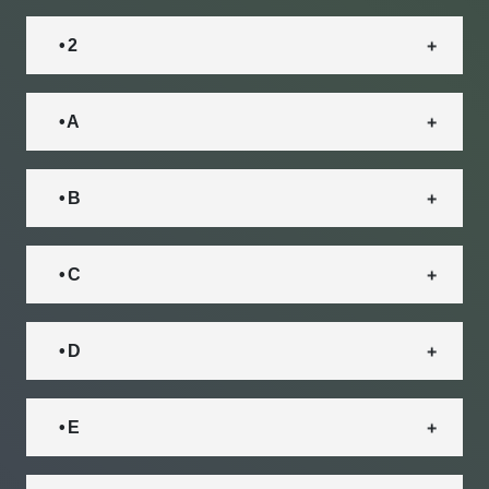
• 2
• A
• B
• C
• D
• E