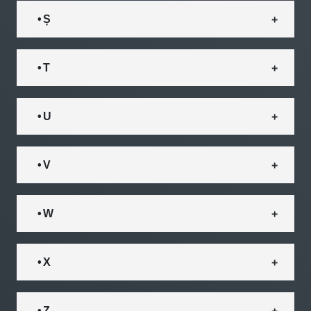
• Ș
• T
• U
• V
• W
• X
• Z