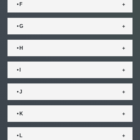
• F
• G
• H
• I
• J
• K
• L