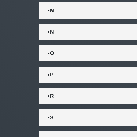
• M
• N
• O
• P
• R
• S