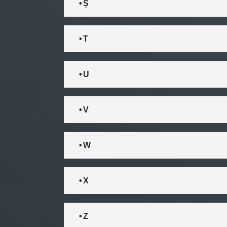
• Ș
• T
• U
• V
• W
• X
• Z