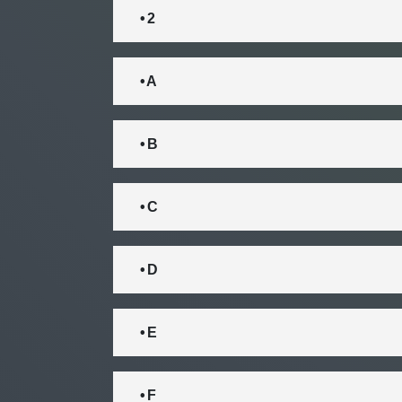
• 2
• A
• B
• C
• D
• E
• F