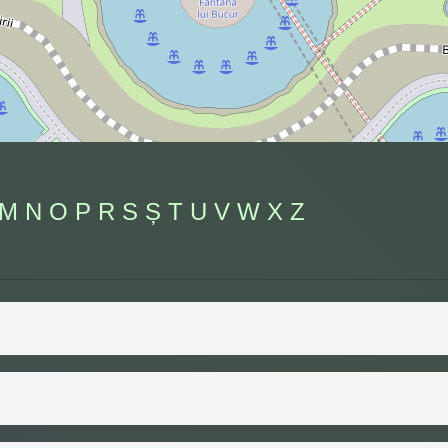
M
N
O
P
R
S
Ș
T
U
V
W
X
Z