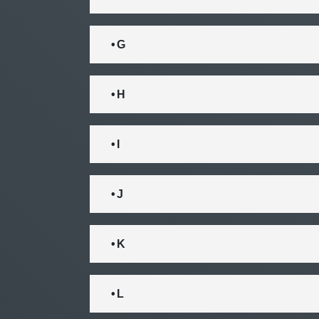
• G
• H
• I
• J
• K
• L