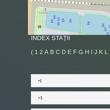
INDEX STAȚII
(
1
2
A
B
C
D
E
F
G
H
I
J
K
L
• (
• 1