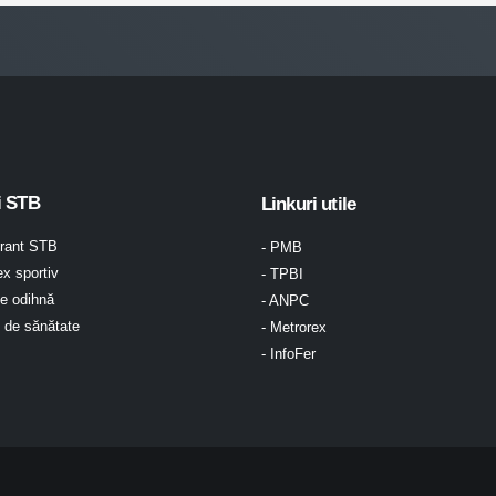
i STB
Linkuri utile
urant STB
- PMB
x sportiv
- TPBI
e odihnă
- ANPC
l de sănătate
- Metrorex
- InfoFer