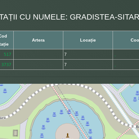
TAȚII CU NUMELE: GRADISTEA-SITA
Cod
Artera
Locație
Coo
tație
517
7
,
3737
7
,