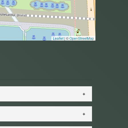
Leaflet
|
©
OpenStreetMap