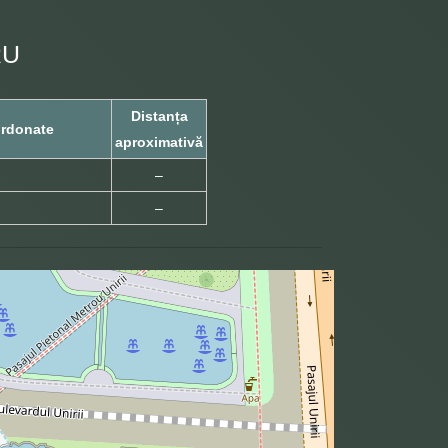
RU
Distanța
rdonate
aproximativă
–
–