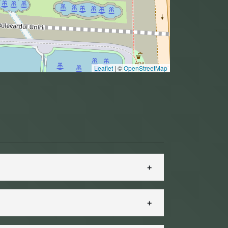
Leaflet
|
©
OpenStreetMap