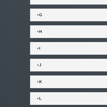
• G
• H
• I
• J
• K
• L