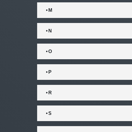
• M
• N
• O
• P
• R
• S