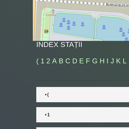
INDEX STAȚII
(
1
2
A
B
C
D
E
F
G
H
I
J
K
L
• (
• 1