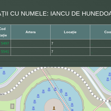
AȚII CU NUMELE: IANCU DE HUNEDO
Cod
Artera
Locație
Coo
tație
5497
7
,
5541
7
,