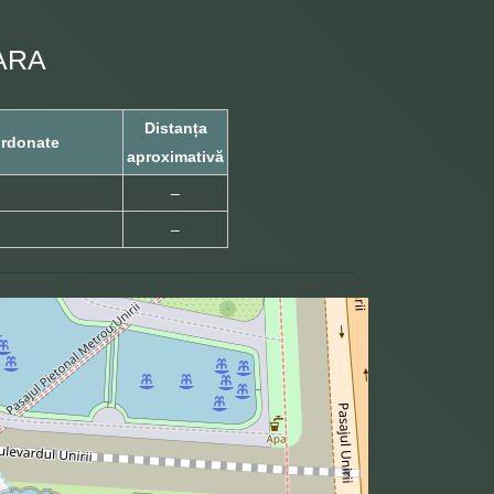
ARA
Distanța
rdonate
aproximativă
–
–