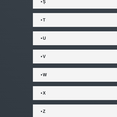
• Ș
• T
• U
• V
• W
• X
• Z