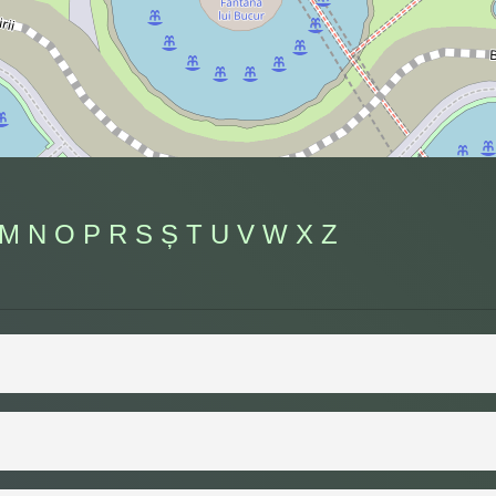
M
N
O
P
R
S
Ș
T
U
V
W
X
Z