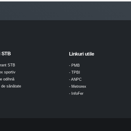
i STB
Linkuri utile
urant STB
- PMB
x sportiv
- TPBI
e odihnă
- ANPC
l de sănătate
- Metrorex
- InfoFer