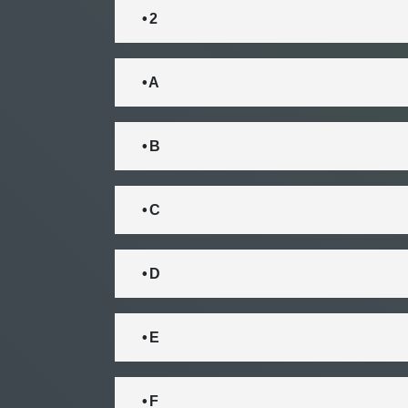
• 2
• A
• B
• C
• D
• E
• F