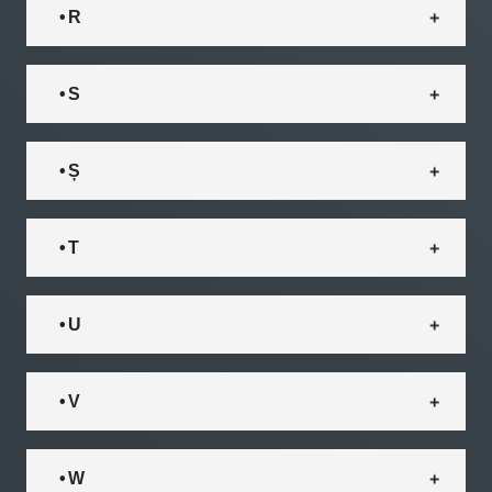
• R
• S
• Ș
• T
• U
• V
• W