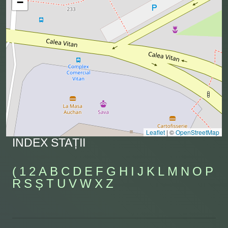
−
Leaflet
|
©
OpenStreetMap
INDEX STAȚII
(
1
2
A
B
C
D
E
F
G
H
I
J
K
L
M
N
O
P
R
S
Ș
T
U
V
W
X
Z