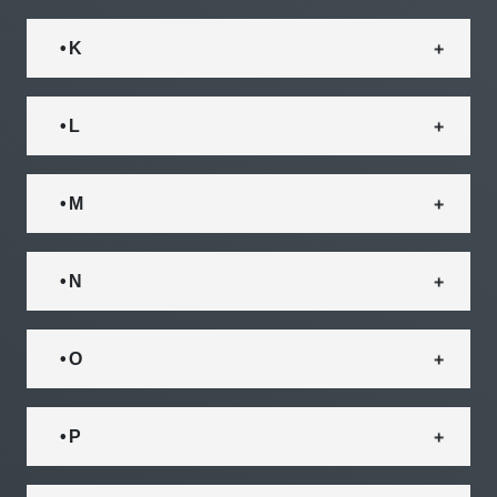
• K
• L
• M
• N
• O
• P