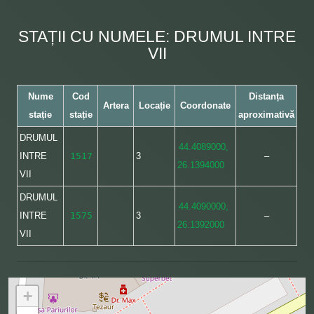
STAȚII CU NUMELE: DRUMUL INTRE
VII
Nume
Cod
Distanța
Artera
Locație
Coordonate
stație
stație
aproximativă
DRUMUL
44.4089000,
INTRE
1517
3
–
26.1394000
VII
DRUMUL
44.4090000,
INTRE
1575
3
–
26.1392000
VII
+