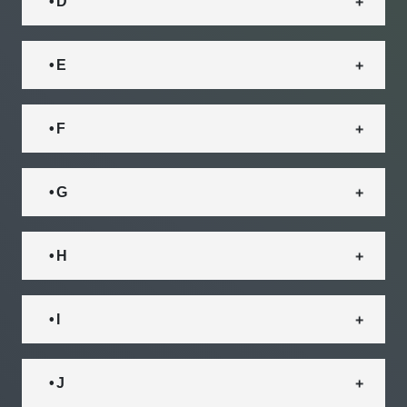
• D
• E
• F
• G
• H
• I
• J