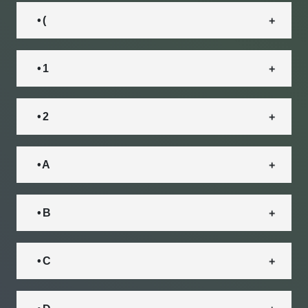
• (
• 1
• 2
• A
• B
• C