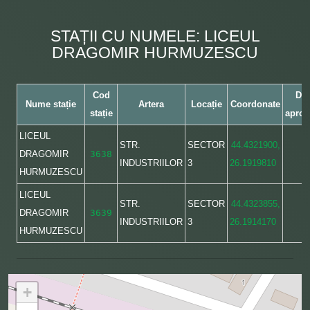
STAȚII CU NUMELE: LICEUL
DRAGOMIR HURMUZESCU
Cod
Dis
Nume stație
Artera
Locație
Coordonate
stație
aprox
LICEUL
STR.
SECTOR
44.4321900,
DRAGOMIR
3638
INDUSTRIILOR
3
26.1919810
HURMUZESCU
LICEUL
STR.
SECTOR
44.4323855,
DRAGOMIR
3639
INDUSTRIILOR
3
26.1914170
HURMUZESCU
+