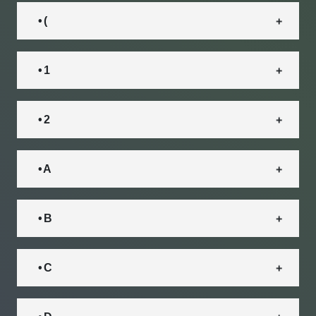
• (
• 1
• 2
• A
• B
• C