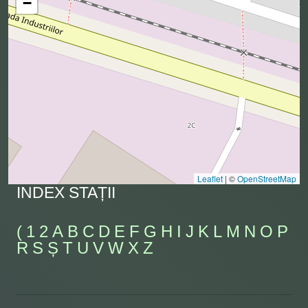
−
Leaflet
|
©
OpenStreetMap
INDEX STAȚII
(
1
2
A
B
C
D
E
F
G
H
I
J
K
L
M
N
O
P
R
S
Ș
T
U
V
W
X
Z