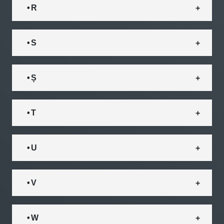
• R
• S
• Ș
• T
• U
• V
• W