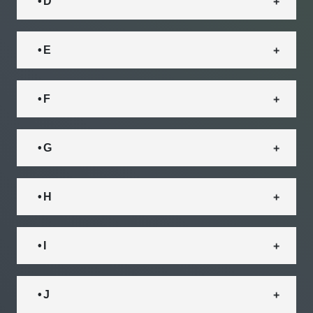
• D
• E
• F
• G
• H
• I
• J