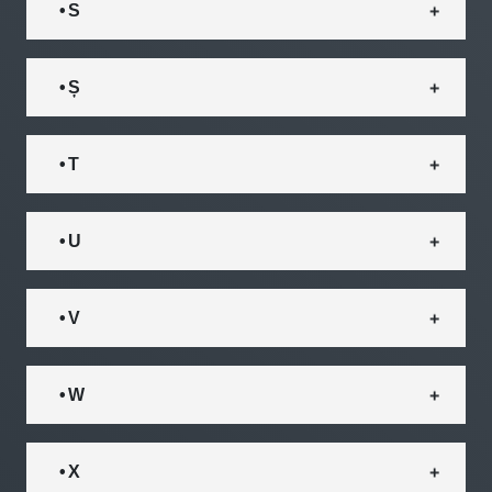
• S
• Ș
• T
• U
• V
• W
• X