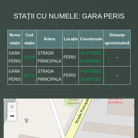
STAȚII CU NUMELE: GARA PERIS
Nume
Cod
Distanța
Artera
Locație
Coordonate
stație
stație
aproximativă
GARA
STRADA
44.6774820,
6709
PERIS
–
PERIS
PRINCIPALA
25.9974850
GARA
STRADA
44.6769820,
6713
PERIS
–
PERIS
PRINCIPALA
25.9970220
+
−