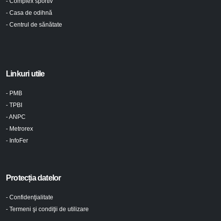
- Complex sportiv
- Casa de odihnă
- Centrul de sănătate
Linkuri utile
- PMB
- TPBI
- ANPC
- Metrorex
- InfoFer
Protecția datelor
- Confidenţialitate
- Termeni şi condiţii de utilizare