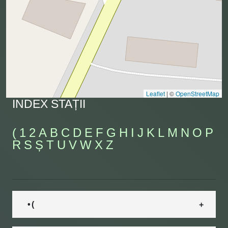
Leaflet
|
©
OpenStreetMap
INDEX STAȚII
(
1
2
A
B
C
D
E
F
G
H
I
J
K
L
M
N
O
P
R
S
Ș
T
U
V
W
X
Z
• (