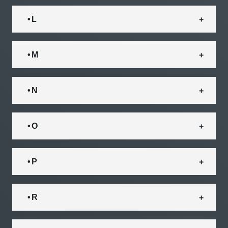
• L
• M
• N
• O
• P
• R