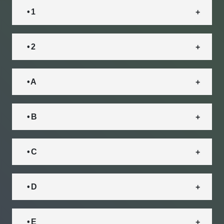
• 1
• 2
• A
• B
• C
• D
• E