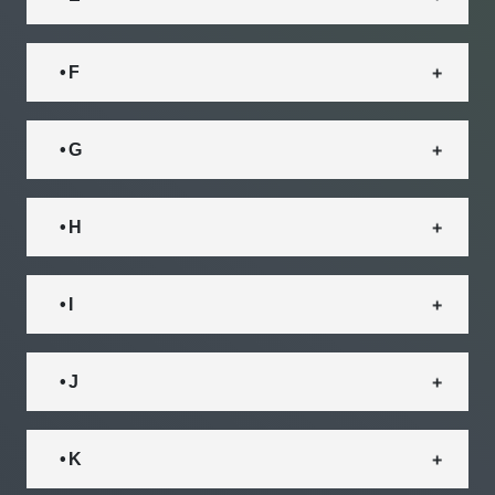
• F
• G
• H
• I
• J
• K