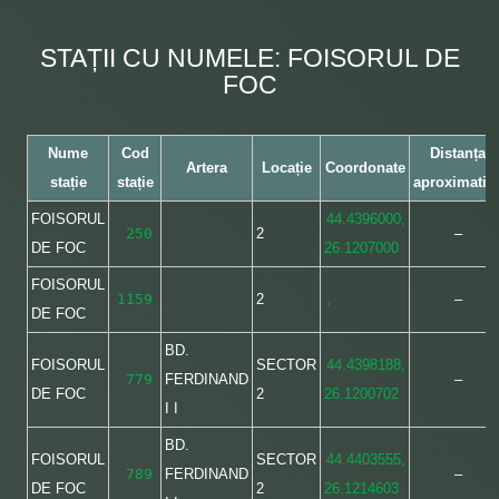
STAȚII CU NUMELE: FOISORUL DE
FOC
Nume
Cod
Distanța
Artera
Locație
Coordonate
stație
stație
aproximativ
FOISORUL
44.4396000,
250
2
–
DE FOC
26.1207000
FOISORUL
1159
2
,
–
DE FOC
BD.
FOISORUL
SECTOR
44.4398188,
779
FERDINAND
–
DE FOC
2
26.1200702
I I
BD.
FOISORUL
SECTOR
44.4403555,
789
FERDINAND
–
DE FOC
2
26.1214603