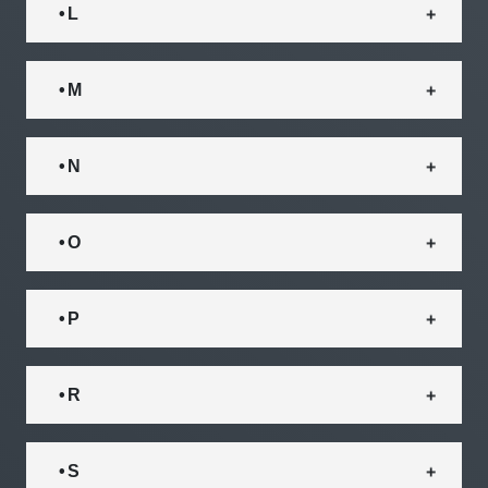
• L
• M
• N
• O
• P
• R
• S