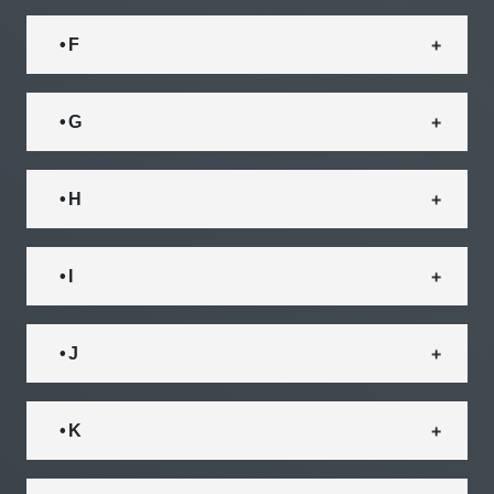
• F
• G
• H
• I
• J
• K