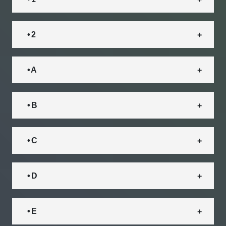
• 2
• A
• B
• C
• D
• E