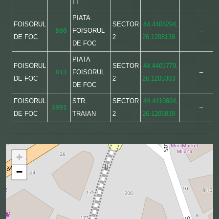
I I
PIATA
FOISORUL
SECTOR
44.4406294,
800
FOISORUL
–
DE FOC
2
26.1208139
DE FOC
PIATA
FOISORUL
SECTOR
44.4401779,
813
FOISORUL
–
DE FOC
2
26.1205383
DE FOC
FOISORUL
STR.
SECTOR
44.4410804,
3991
–
DE FOC
TRAIAN
2
26.1205839
+
−