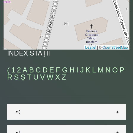
Leaflet
|
©
OpenStreetMap
INDEX STAȚII
(
1
2
A
B
C
D
E
F
G
H
I
J
K
L
M
N
O
P
R
S
Ș
T
U
V
W
X
Z
• (
• 1