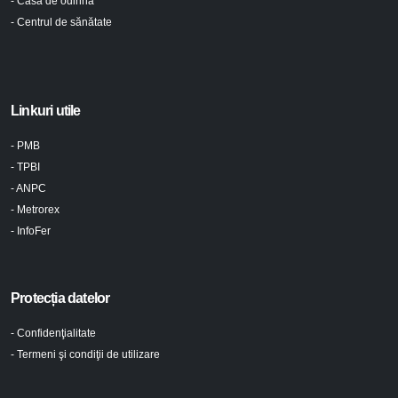
- Casa de odihnă
- Centrul de sănătate
Linkuri utile
- PMB
- TPBI
- ANPC
- Metrorex
- InfoFer
Protecția datelor
- Confidenţialitate
- Termeni şi condiţii de utilizare