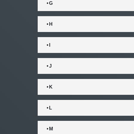
• G
• H
• I
• J
• K
• L
• M