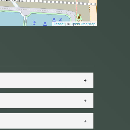
Leaflet
|
©
OpenStreetMap