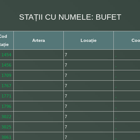
STAȚII CU NUMELE: BUFET
Cod
Artera
Locație
Coo
tație
1454
7
,
1456
7
,
1709
7
,
1767
7
,
1771
7
,
1796
7
,
3022
7
,
3025
7
,
3061
7
,