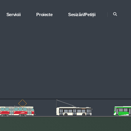
Servicii
Proiecte
Sesizări/Petiții