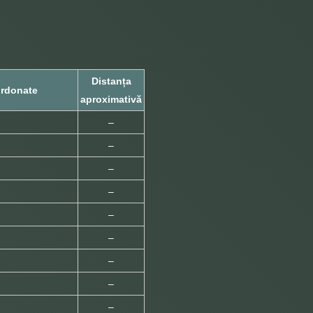
Distanța
rdonate
aproximativă
–
–
–
–
–
–
–
–
–