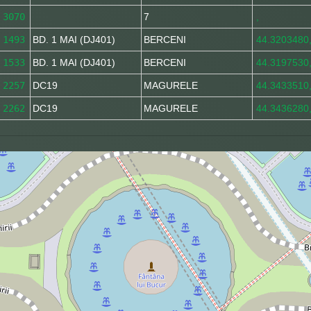
3070
7
,
1493
BD. 1 MAI (DJ401)
BERCENI
44.3203480
1533
BD. 1 MAI (DJ401)
BERCENI
44.3197530
2257
DC19
MAGURELE
44.3433510
2262
DC19
MAGURELE
44.3436280