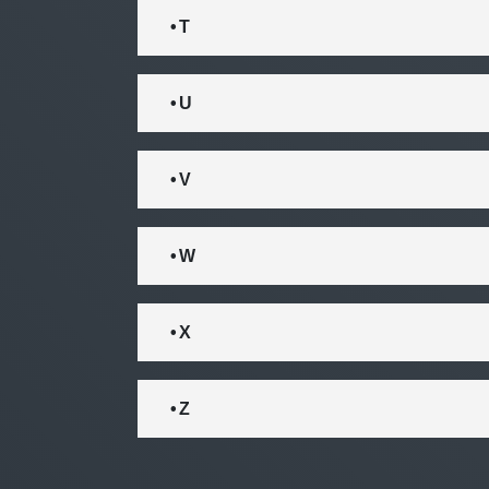
• T
• U
• V
• W
• X
• Z