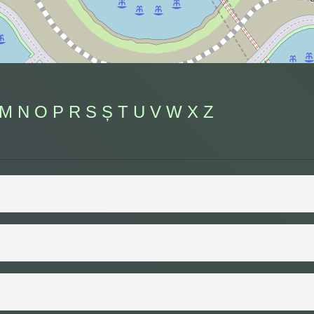
M
N
O
P
R
S
Ș
T
U
V
W
X
Z