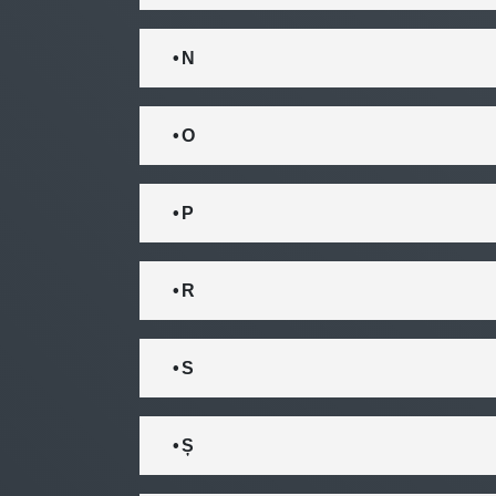
• N
• O
• P
• R
• S
• Ș