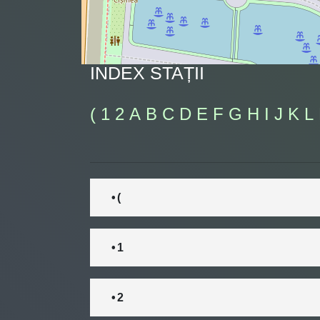
INDEX STAȚII
(
1
2
A
B
C
D
E
F
G
H
I
J
K
L
• (
• 1
• 2