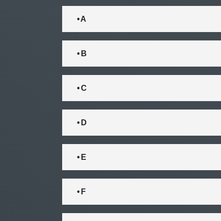
• A
• B
• C
• D
• E
• F