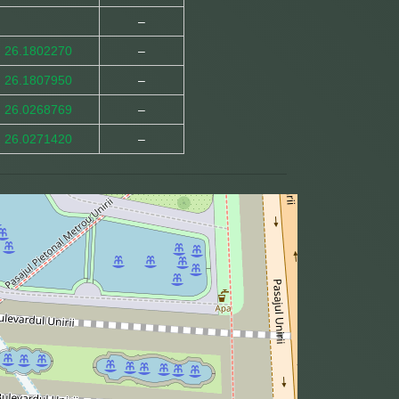
–
, 26.1802270
–
, 26.1807950
–
, 26.0268769
–
, 26.0271420
–