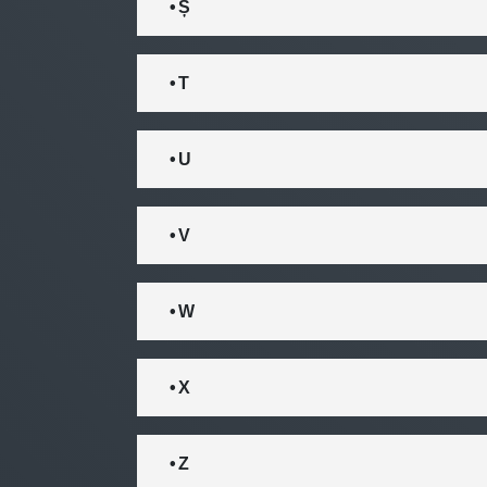
• Ș
• T
• U
• V
• W
• X
• Z