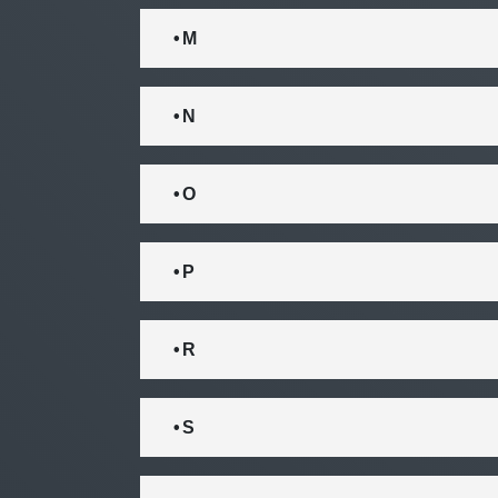
• M
• N
• O
• P
• R
• S