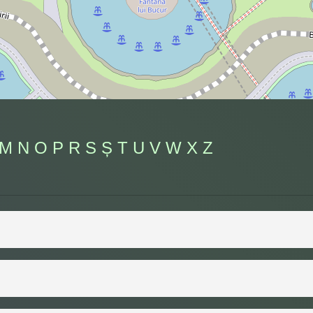
M
N
O
P
R
S
Ș
T
U
V
W
X
Z