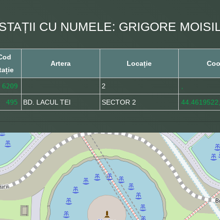
STAȚII CU NUMELE: GRIGORE MOISI
Cod
Artera
Locație
Coo
tație
6209
2
,
495
BD. LACUL TEI
SECTOR 2
44.4619522