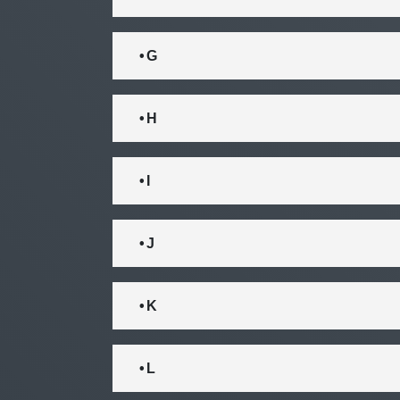
• G
• H
• I
• J
• K
• L