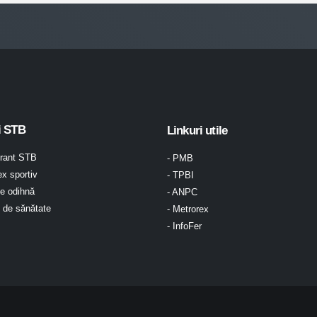
i STB
Linkuri utile
urant STB
- PMB
x sportiv
- TPBI
e odihnă
- ANPC
l de sănătate
- Metrorex
- InfoFer