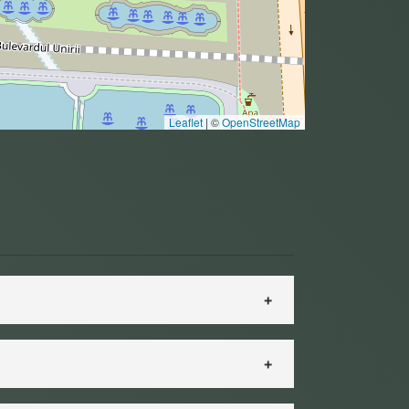
Leaflet
|
©
OpenStreetMap