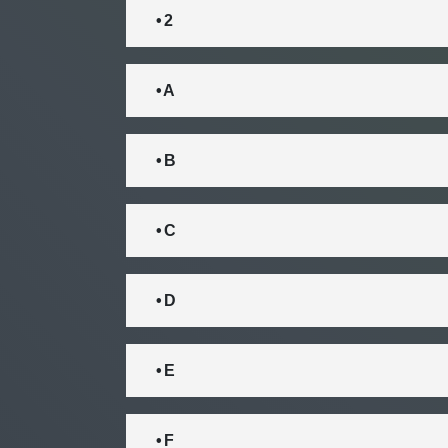
• 2
• A
• B
• C
• D
• E
• F