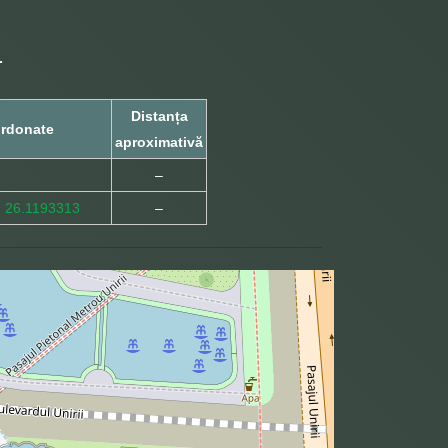
L
Distanța
rdonate
aproximativă
–
, 26.1193313
–