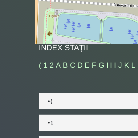
INDEX STAȚII
(
1
2
A
B
C
D
E
F
G
H
I
J
K
L
• (
• 1