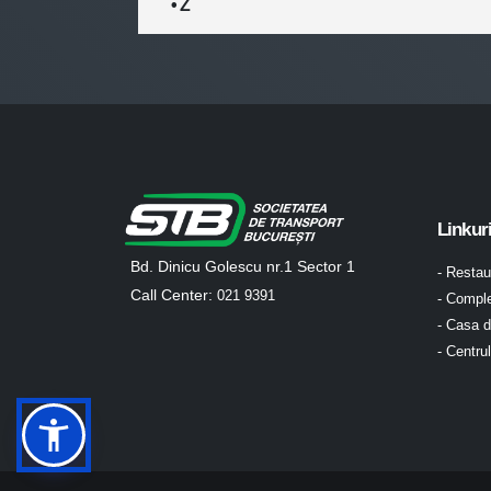
• Z
Linkur
Bd. Dinicu Golescu nr.1 Sector 1
- Resta
Call Center:
021 9391
- Comple
- Casa d
- Centru