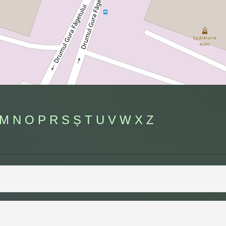
M
N
O
P
R
S
Ș
T
U
V
W
X
Z