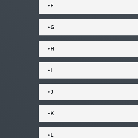
• F
• G
• H
• I
• J
• K
• L