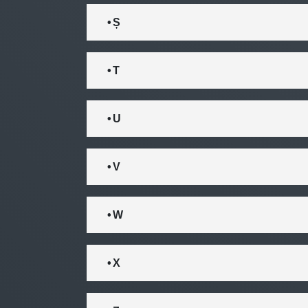
• Ș
• T
• U
• V
• W
• X