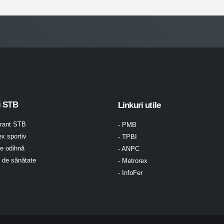
i STB
Linkuri utile
urant STB
- PMB
x sportiv
- TPBI
e odihnă
- ANPC
l de sănătate
- Metrorex
- InfoFer