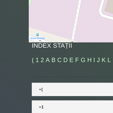
INDEX STAȚII
(
1
2
A
B
C
D
E
F
G
H
I
J
K
L
• (
• 1