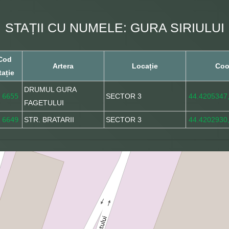
STAȚII CU NUMELE: GURA SIRIULUI
Cod
Artera
Locație
Coo
tație
DRUMUL GURA
6655
SECTOR 3
44.4205347
FAGETULUI
6649
STR. BRATARII
SECTOR 3
44.4202930