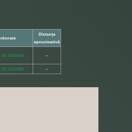
Distanța
rdonate
aproximativă
, 26.1926645
–
, 26.1912680
–