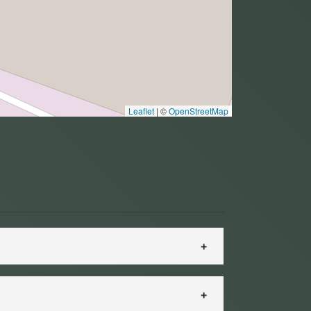
Leaflet
|
©
OpenStreetMap