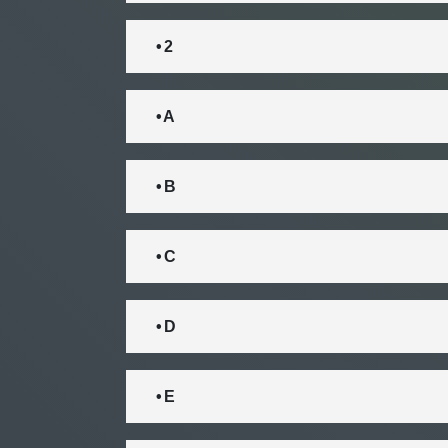
• 2
• A
• B
• C
• D
• E