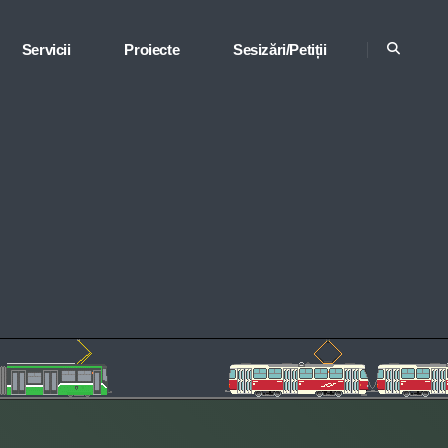
Servicii
Proiecte
Sesizări/Petiții