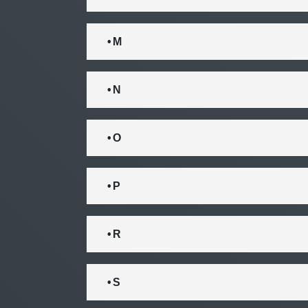
• M
• N
• O
• P
• R
• S