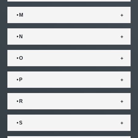
• M
• N
• O
• P
• R
• S