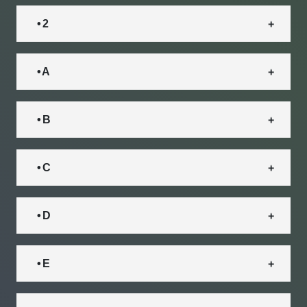
• 2
• A
• B
• C
• D
• E