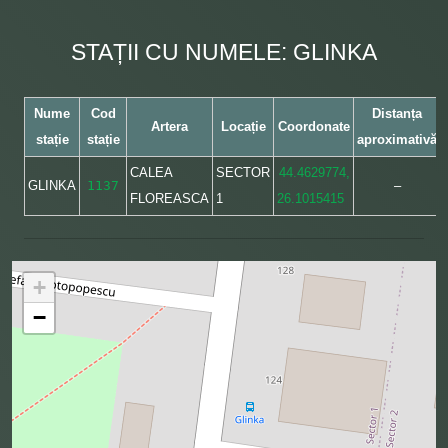
STAȚII CU NUMELE: GLINKA
Nume
Cod
Distanța
Artera
Locație
Coordonate
stație
stație
aproximativă
CALEA
SECTOR
44.4629774,
GLINKA
1137
–
FLOREASCA
1
26.1015415
+
−