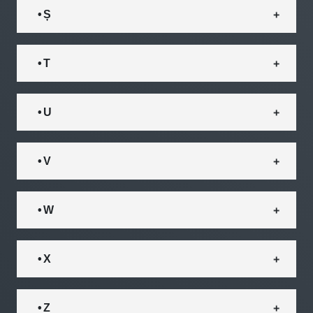
• Ș
• T
• U
• V
• W
• X
• Z