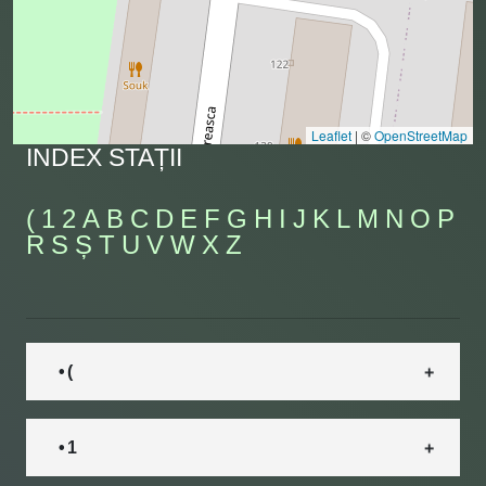
Leaflet
|
©
OpenStreetMap
INDEX STAȚII
(
1
2
A
B
C
D
E
F
G
H
I
J
K
L
M
N
O
P
R
S
Ș
T
U
V
W
X
Z
• (
• 1