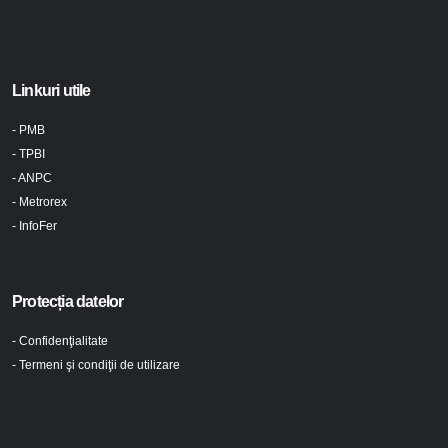
Linkuri utile
- PMB
- TPBI
- ANPC
- Metrorex
- InfoFer
Protecția datelor
- Confidenţialitate
- Termeni şi condiţii de utilizare