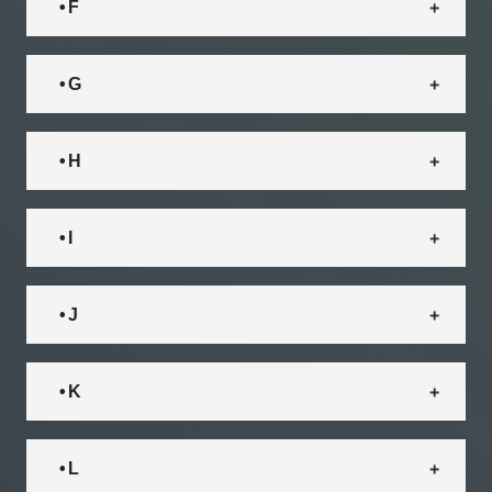
• F
• G
• H
• I
• J
• K
• L