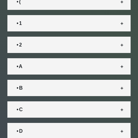
• (
• 1
• 2
• A
• B
• C
• D