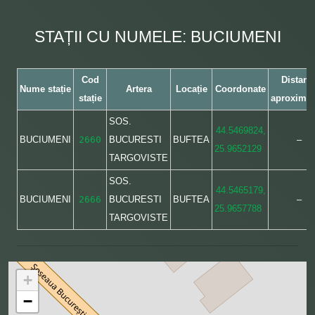
STAȚII CU NUMELE: BUCIUMENI
Cod
Distanț
Nume stație
Artera
Locație
Coordonate
stație
aproximat
SOS.
44.5469824,
BUCIUMENI
2660
BUCURESTI
BUFTEA
–
25.9652129
TARGOVISTE
SOS.
44.5465179,
BUCIUMENI
2666
BUCURESTI
BUFTEA
–
25.9657788
TARGOVISTE
+
−