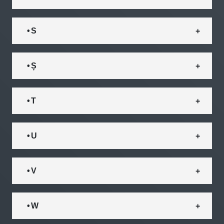
• S
• Ș
• T
• U
• V
• W