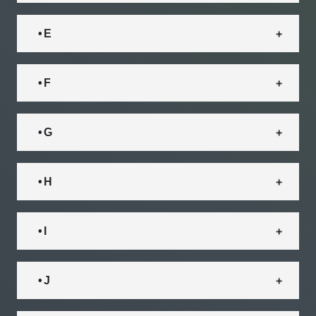
• E
• F
• G
• H
• I
• J