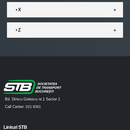
• X
• Z
Bd. Dinicu Golescu nr.1 Sector 1
Call Center:
021 9391
Linkuri STB