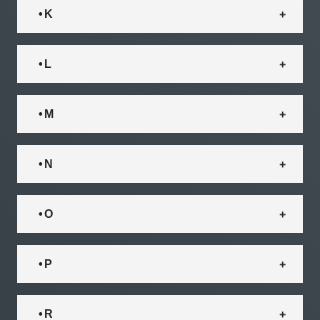
• K
• L
• M
• N
• O
• P
• R