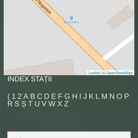
Leaflet
|
©
OpenStreetMap
INDEX STAȚII
(
1
2
A
B
C
D
E
F
G
H
I
J
K
L
M
N
O
P
R
S
Ș
T
U
V
W
X
Z