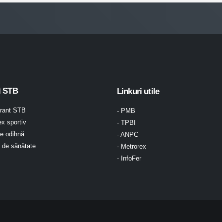
i STB
Linkuri utile
urant STB
- PMB
x sportiv
- TPBI
e odihnă
- ANPC
l de sănătate
- Metrorex
- InfoFer