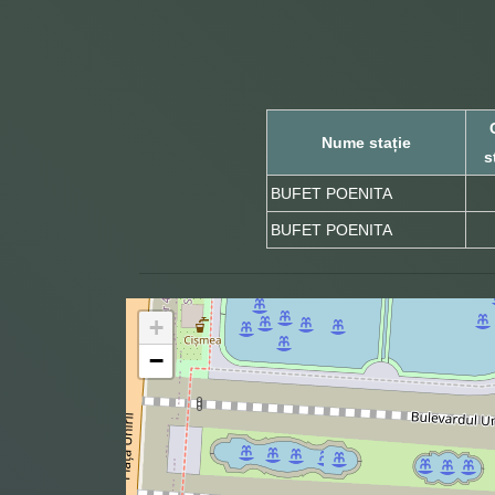
Nume stație
s
BUFET POENITA
BUFET POENITA
+
−