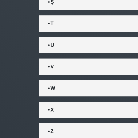
• Ș
• T
• U
• V
• W
• X
• Z