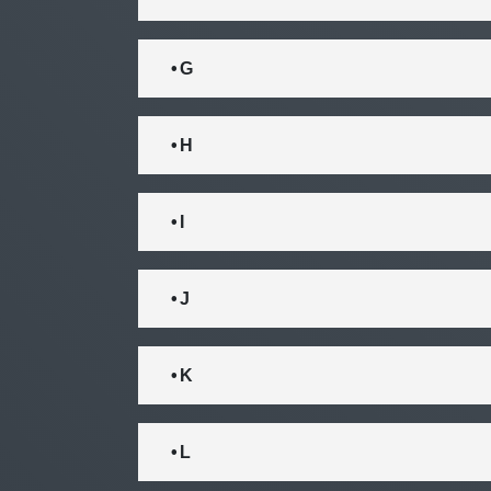
• G
• H
• I
• J
• K
• L