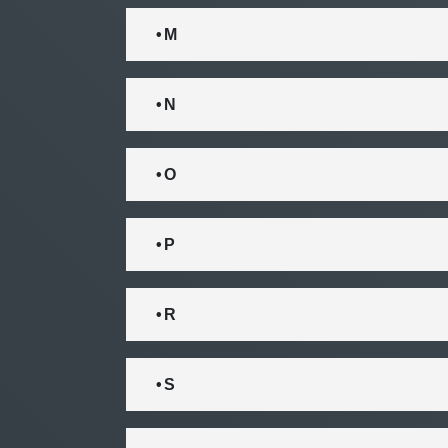
• M
• N
• O
• P
• R
• S