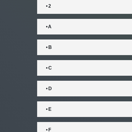
• 2
• A
• B
• C
• D
• E
• F