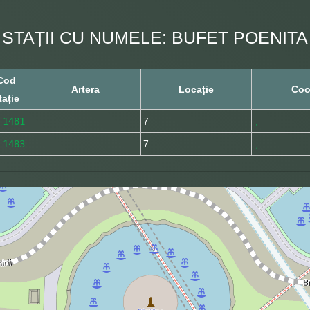
STAȚII CU NUMELE: BUFET POENITA
Cod
Artera
Locație
Coo
tație
1481
7
,
1483
7
,