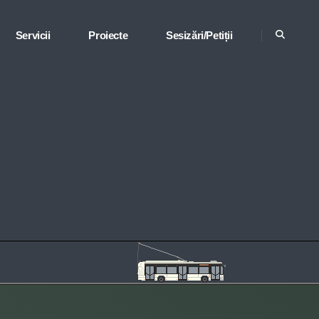
Servicii
Proiecte
Sesizări/Petiții