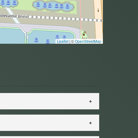
Leaflet
|
©
OpenStreetMap