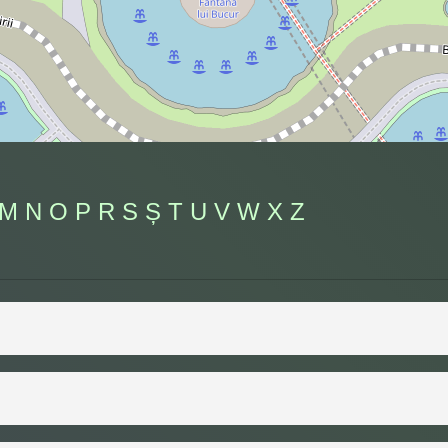
M
N
O
P
R
S
Ș
T
U
V
W
X
Z