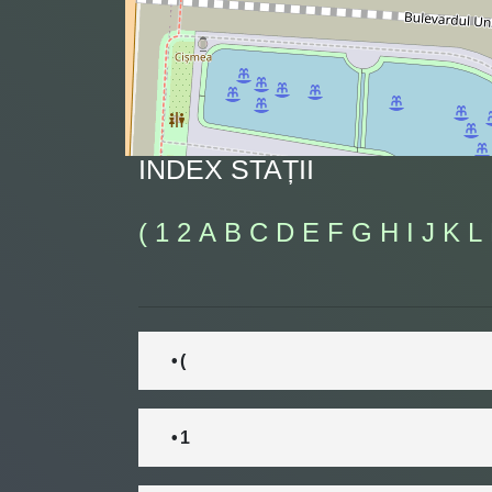
INDEX STAȚII
(
1
2
A
B
C
D
E
F
G
H
I
J
K
L
• (
• 1