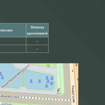
Distanța
rdonate
aproximativă
–
–