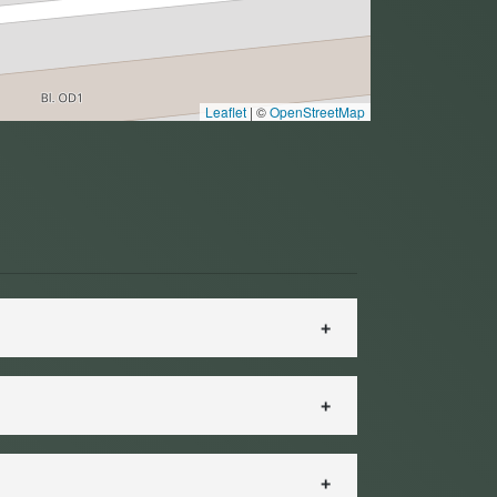
Leaflet
|
©
OpenStreetMap