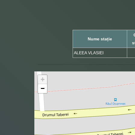
Nume stație
s
ALEEA VLASIEI
+
−