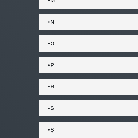
• M
• N
• O
• P
• R
• S
• Ș