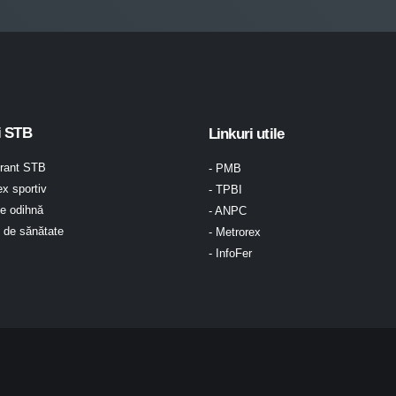
i STB
Linkuri utile
urant STB
- PMB
x sportiv
- TPBI
e odihnă
- ANPC
l de sănătate
- Metrorex
- InfoFer