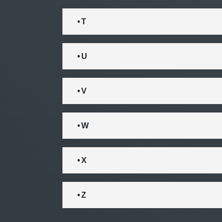
• T
• U
• V
• W
• X
• Z