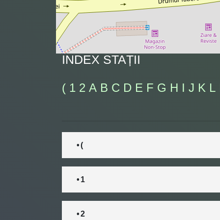
INDEX STAȚII
(
1
2
A
B
C
D
E
F
G
H
I
J
K
L
• (
• 1
• 2