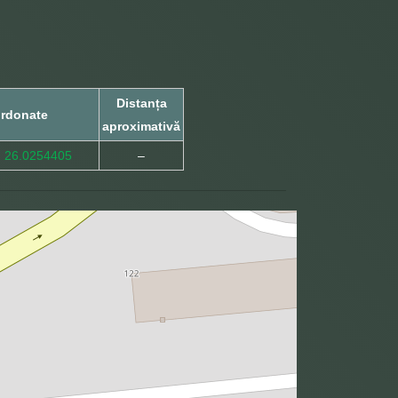
Distanța
rdonate
aproximativă
, 26.0254405
–