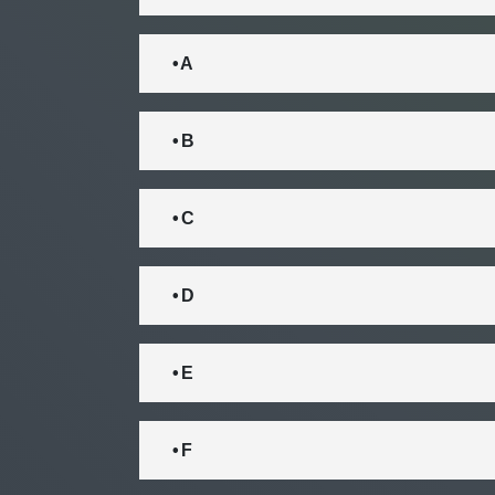
• A
• B
• C
• D
• E
• F