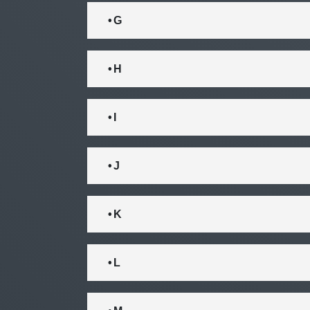
• G
• H
• I
• J
• K
• L