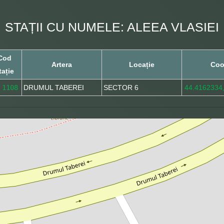
STAȚII CU NUMELE: ALEEA VLASIEI
Cod
Artera
Locație
Coo
tație
1108
DRUMUL TABEREI
SECTOR 6
44.4162334