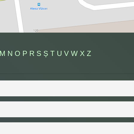
M
N
O
P
R
S
Ș
T
U
V
W
X
Z