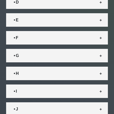
• D
• E
• F
• G
• H
• I
• J