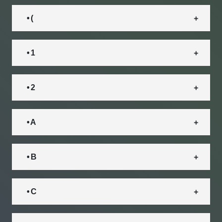
• (
• 1
• 2
• A
• B
• C