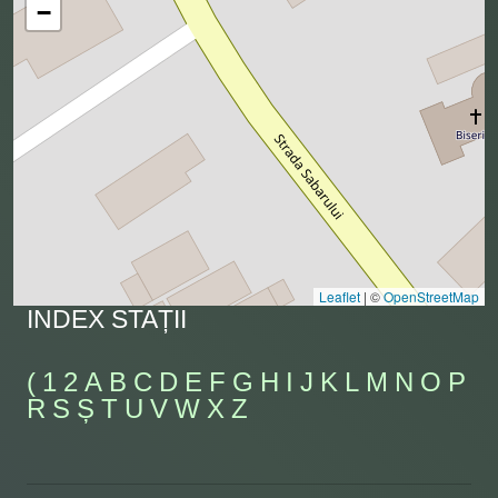
−
Leaflet
|
©
OpenStreetMap
INDEX STAȚII
(
1
2
A
B
C
D
E
F
G
H
I
J
K
L
M
N
O
P
R
S
Ș
T
U
V
W
X
Z