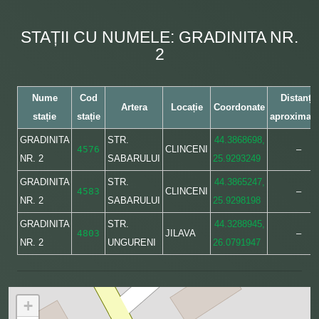
STAȚII CU NUMELE: GRADINITA NR.
2
Nume
Cod
Distanța
Artera
Locație
Coordonate
stație
stație
aproximati
GRADINITA
STR.
44.3868698,
4576
CLINCENI
–
NR. 2
SABARULUI
25.9293249
GRADINITA
STR.
44.3865247,
4583
CLINCENI
–
NR. 2
SABARULUI
25.9298198
GRADINITA
STR.
44.3288945,
4803
JILAVA
–
NR. 2
UNGURENI
26.0791947
+