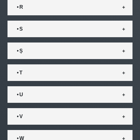
• R
• S
• Ș
• T
• U
• V
• W