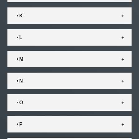
• K
• L
• M
• N
• O
• P