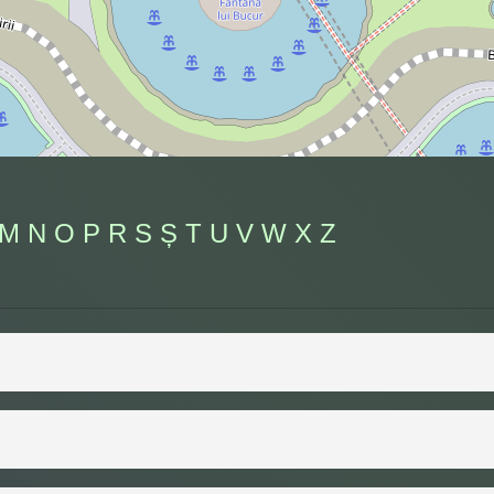
M
N
O
P
R
S
Ș
T
U
V
W
X
Z