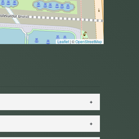
Leaflet
|
©
OpenStreetMap