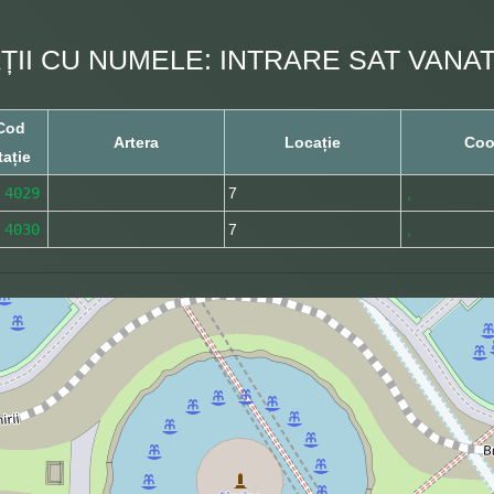
ȚII CU NUMELE: INTRARE SAT VANA
Cod
Artera
Locație
Coo
tație
4029
7
,
4030
7
,