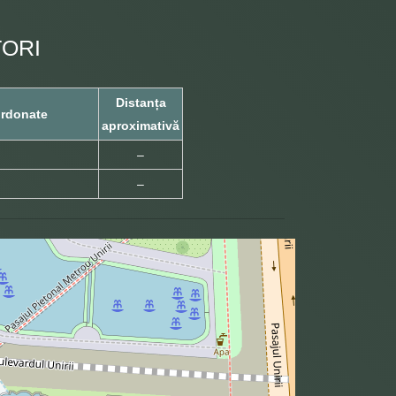
TORI
Distanța
rdonate
aproximativă
–
–