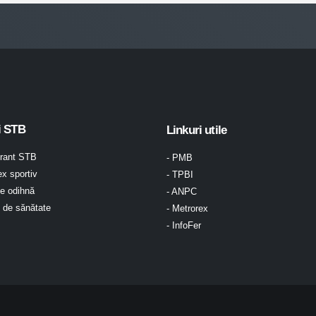
i STB
Linkuri utile
urant STB
- PMB
x sportiv
- TPBI
e odihnă
- ANPC
l de sănătate
- Metrorex
- InfoFer