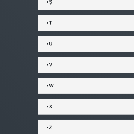
• Ș
• T
• U
• V
• W
• X
• Z