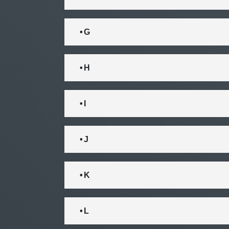
• G
• H
• I
• J
• K
• L