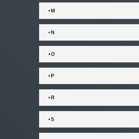
• M
• N
• O
• P
• R
• S