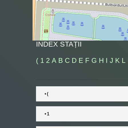
INDEX STAȚII
(
1
2
A
B
C
D
E
F
G
H
I
J
K
L
• (
• 1