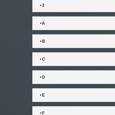
• 2
• A
• B
• C
• D
• E
• F