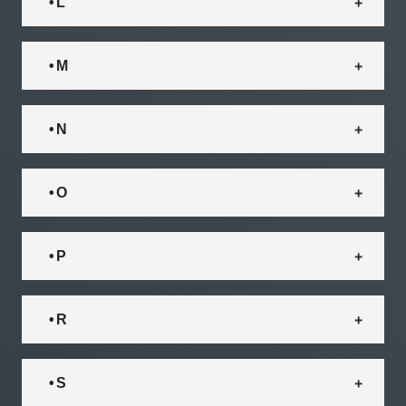
• L
• M
• N
• O
• P
• R
• S