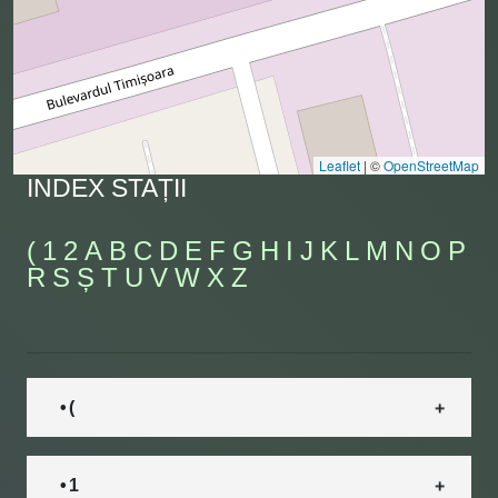
Leaflet
|
©
OpenStreetMap
INDEX STAȚII
(
1
2
A
B
C
D
E
F
G
H
I
J
K
L
M
N
O
P
R
S
Ș
T
U
V
W
X
Z
• (
• 1