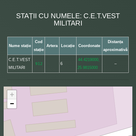
STAȚII CU NUMELE: C.E.T.VEST
MILITARI
Cod
Distanța
Nume stație
Artera
Locație
Coordonate
stație
aproximativă
C.E.T.VEST
44.4219000,
912
6
–
MILITARI
25.9815000
+
−