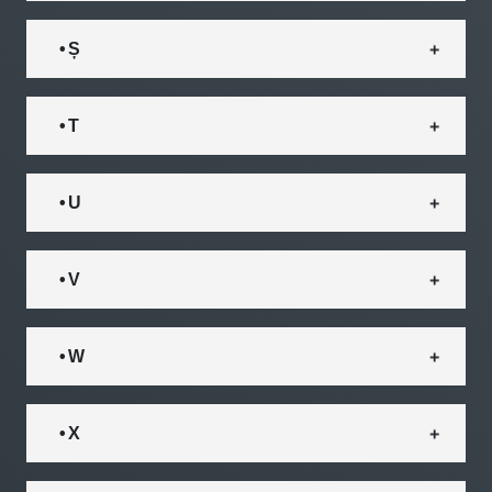
• Ș
• T
• U
• V
• W
• X