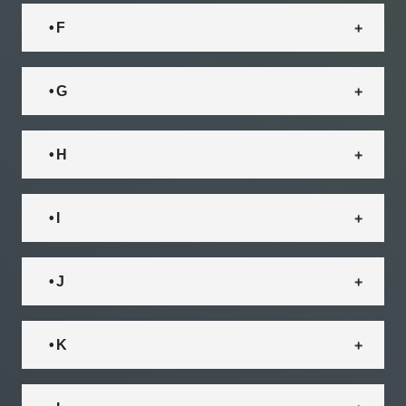
• F
• G
• H
• I
• J
• K