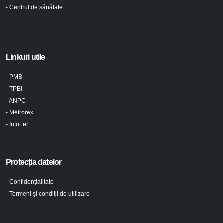
- Centrul de sănătate
Linkuri utile
- PMB
- TPBI
- ANPC
- Metrorex
- InfoFer
Protecția datelor
- Confidenţialitate
- Termeni şi condiţii de utilizare