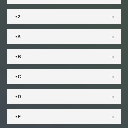
• 2
• A
• B
• C
• D
• E