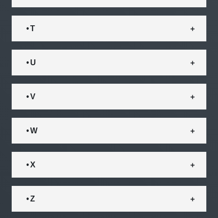
• T
• U
• V
• W
• X
• Z