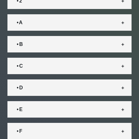
• 2
• A
• B
• C
• D
• E
• F