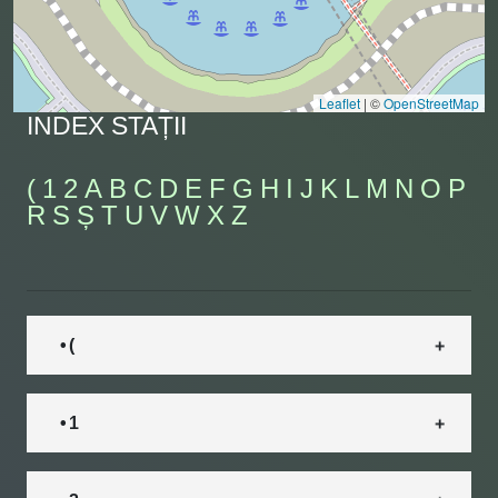
Leaflet
|
©
OpenStreetMap
INDEX STAȚII
(
1
2
A
B
C
D
E
F
G
H
I
J
K
L
M
N
O
P
R
S
Ș
T
U
V
W
X
Z
• (
• 1