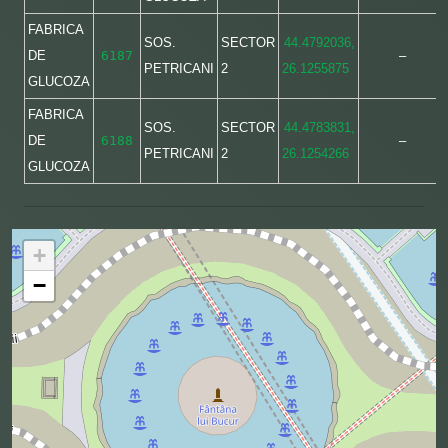
FABRICA
SOS.
SECTOR
44.4792036,
DE
6187
–
PETRICANI
2
26.1255875
GLUCOZA
FABRICA
SOS.
SECTOR
44.4783831,
DE
6188
–
PETRICANI
2
26.1254266
GLUCOZA
+
−