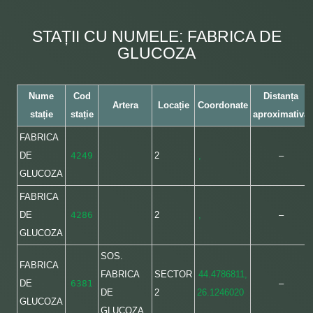
STAȚII CU NUMELE: FABRICA DE
GLUCOZA
Nume
Cod
Distanța
Artera
Locație
Coordonate
stație
stație
aproximativă
FABRICA
DE
4249
2
,
–
GLUCOZA
FABRICA
DE
4286
2
,
–
GLUCOZA
SOS.
FABRICA
FABRICA
SECTOR
44.4786811,
DE
6381
–
DE
2
26.1246020
GLUCOZA
GLUCOZA