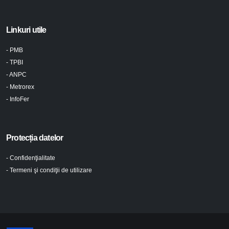
Linkuri utile
- PMB
- TPBI
- ANPC
- Metrorex
- InfoFer
Protecția datelor
- Confidenţialitate
- Termeni şi condiţii de utilizare