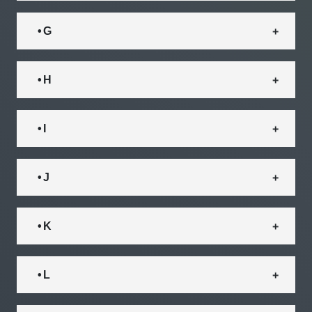
• G
• H
• I
• J
• K
• L