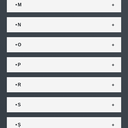
• M
• N
• O
• P
• R
• S
• Ș