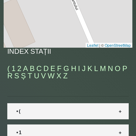
Leaflet
|
©
OpenStreetMap
INDEX STAȚII
(
1
2
A
B
C
D
E
F
G
H
I
J
K
L
M
N
O
P
R
S
Ș
T
U
V
W
X
Z
• (
• 1