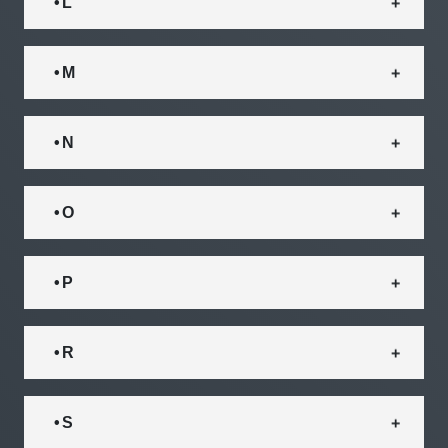
• L
• M
• N
• O
• P
• R
• S