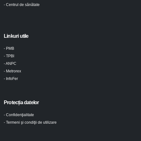
- Centrul de sănătate
Linkuri utile
- PMB
- TPBI
- ANPC
- Metrorex
- InfoFer
Protecția datelor
- Confidenţialitate
- Termeni şi condiţii de utilizare