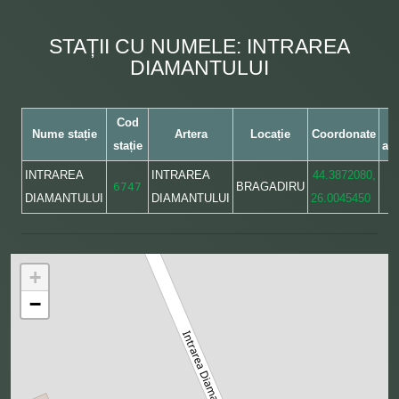
STAȚII CU NUMELE: INTRAREA
DIAMANTULUI
Cod
Nume stație
Artera
Locație
Coordonate
stație
ap
INTRAREA
INTRAREA
44.3872080,
6747
BRAGADIRU
DIAMANTULUI
DIAMANTULUI
26.0045450
+
−