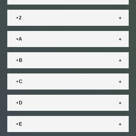
• 2
• A
• B
• C
• D
• E