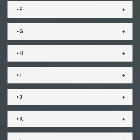
• F
• G
• H
• I
• J
• K