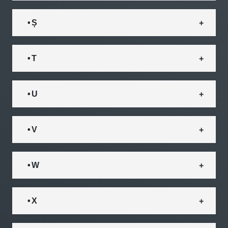
• Ș
• T
• U
• V
• W
• X