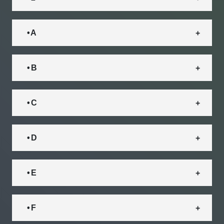
• A
• B
• C
• D
• E
• F