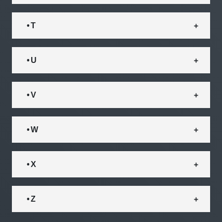
• T
• U
• V
• W
• X
• Z