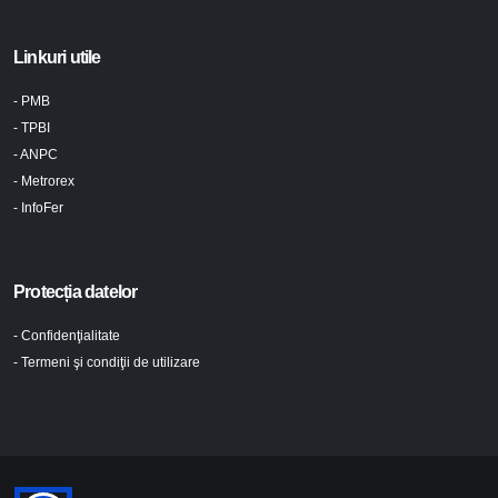
Linkuri utile
- PMB
- TPBI
- ANPC
- Metrorex
- InfoFer
Protecția datelor
- Confidenţialitate
- Termeni şi condiţii de utilizare