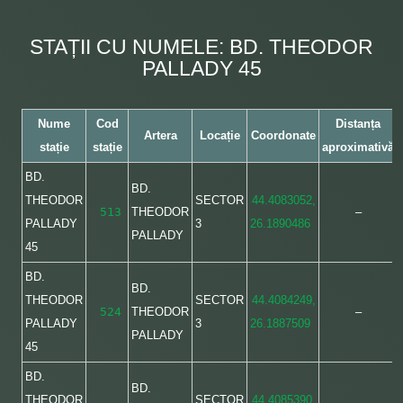
STAȚII CU NUMELE: BD. THEODOR
PALLADY 45
Nume
Cod
Distanța
Artera
Locație
Coordonate
stație
stație
aproximativă
BD.
BD.
THEODOR
SECTOR
44.4083052,
513
THEODOR
–
PALLADY
3
26.1890486
PALLADY
45
BD.
BD.
THEODOR
SECTOR
44.4084249,
524
THEODOR
–
PALLADY
3
26.1887509
PALLADY
45
BD.
BD.
THEODOR
SECTOR
44.4085390,