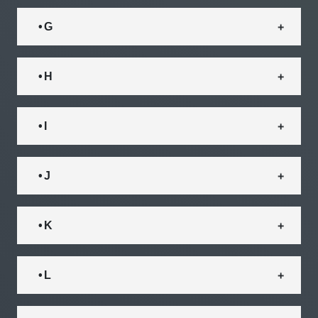
• G
• H
• I
• J
• K
• L