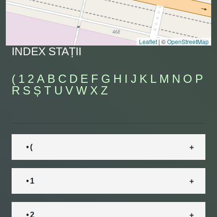
Leaflet
|
©
OpenStreetMap
INDEX STAȚII
(
1
2
A
B
C
D
E
F
G
H
I
J
K
L
M
N
O
P
R
S
Ș
T
U
V
W
X
Z
• (
• 1
• 2