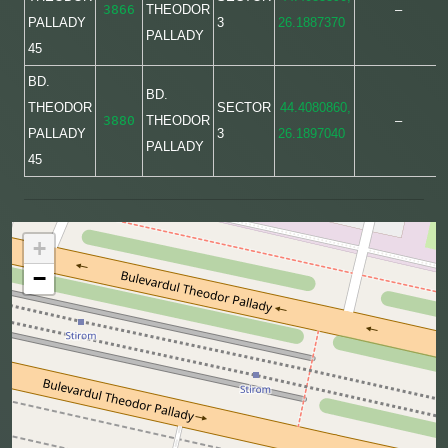
3866
THEODOR
–
PALLADY
3
26.1887370
PALLADY
45
BD.
BD.
THEODOR
SECTOR
44.4080860,
3880
THEODOR
–
PALLADY
3
26.1897040
PALLADY
45
+
−