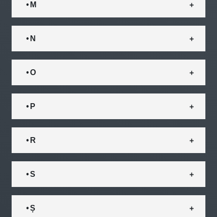
• M
• N
• O
• P
• R
• S
• Ș