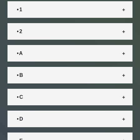
• 1
• 2
• A
• B
• C
• D