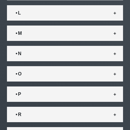
• L
• M
• N
• O
• P
• R