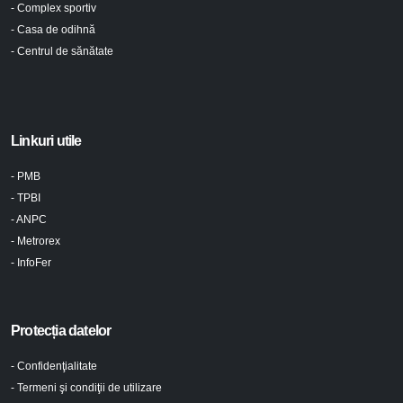
- Complex sportiv
- Casa de odihnă
- Centrul de sănătate
Linkuri utile
- PMB
- TPBI
- ANPC
- Metrorex
- InfoFer
Protecția datelor
- Confidenţialitate
- Termeni şi condiţii de utilizare