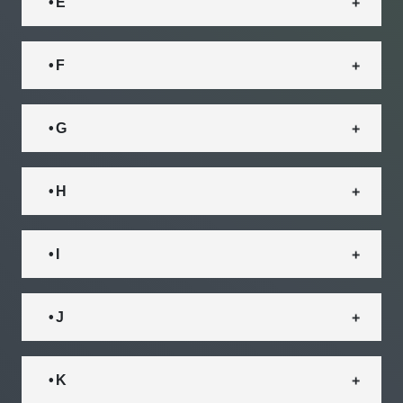
• E
• F
• G
• H
• I
• J
• K