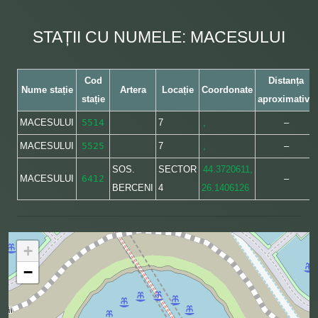
STAȚII CU NUMELE: MACESULUI
Cod
Distanța
Nume stație
Artera
Locație
Coordonate
stație
aproximativă
MACESULUI
5514
7
,
–
MACESULUI
5525
7
,
–
SOS.
SECTOR
44.3720611,
MACESULUI
6412
–
BERCENI
4
26.1406126
+
−