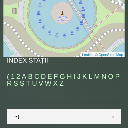
Leaflet
|
©
OpenStreetMap
INDEX STAȚII
(
1
2
A
B
C
D
E
F
G
H
I
J
K
L
M
N
O
P
R
S
Ș
T
U
V
W
X
Z
• (