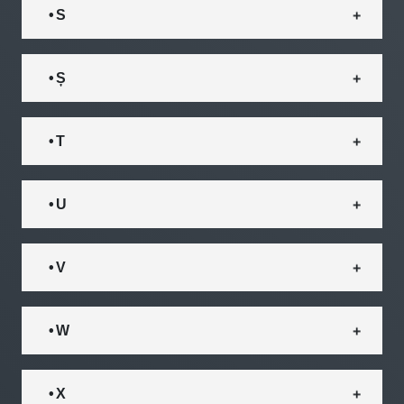
• S
• Ș
• T
• U
• V
• W
• X