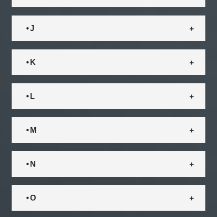
• J
• K
• L
• M
• N
• O