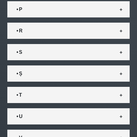
• P
• R
• S
• Ș
• T
• U