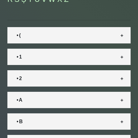
• (
• 1
• 2
• A
• B