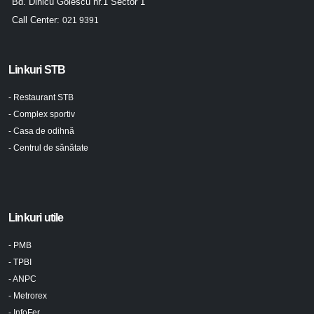
Bd. Dinicu Golescu nr.1 Sector 1
Call Center:
021 9391
Linkuri STB
- Restaurant STB
- Complex sportiv
- Casa de odihnă
- Centrul de sănătate
Linkuri utile
- PMB
- TPBI
- ANPC
- Metrorex
- InfoFer