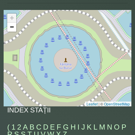
+
−
Leaflet
|
©
OpenStreetMap
INDEX STAȚII
(
1
2
A
B
C
D
E
F
G
H
I
J
K
L
M
N
O
P
R
S
Ș
T
U
V
W
X
Z