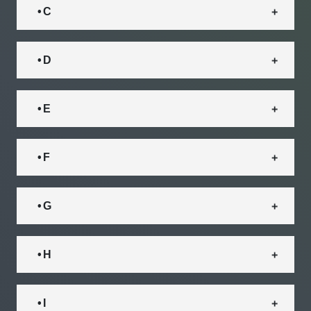
• C
• D
• E
• F
• G
• H
• I