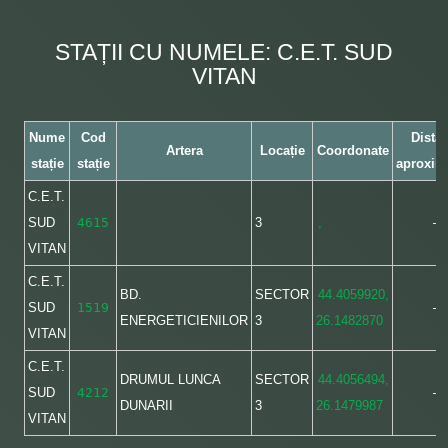
STAȚII CU NUMELE: C.E.T. SUD
VITAN
Nume
Cod
Dista
Artera
Locație
Coordonate
stație
stație
aproxim
C.E.T.
SUD
4615
3
,
–
VITAN
C.E.T.
BD.
SECTOR
44.4059920,
SUD
1519
–
ENERGETICIENILOR
3
26.1482870
VITAN
C.E.T.
DRUMUL LUNCA
SECTOR
44.4056494,
SUD
4212
–
DUNARII
3
26.1479987
VITAN