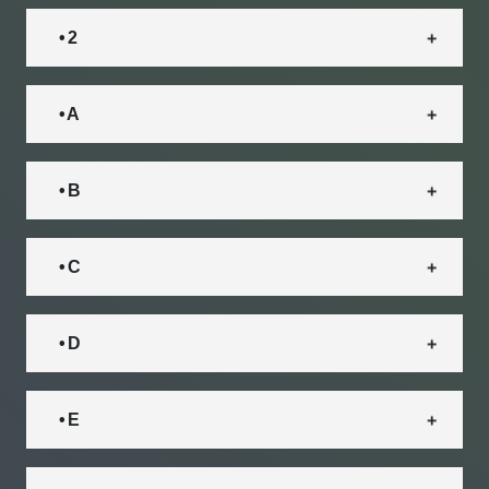
• 2
• A
• B
• C
• D
• E