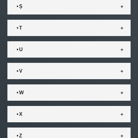
• Ș
• T
• U
• V
• W
• X
• Z