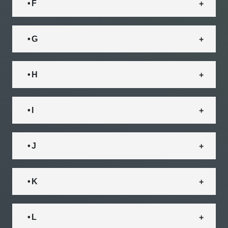
• F
• G
• H
• I
• J
• K
• L