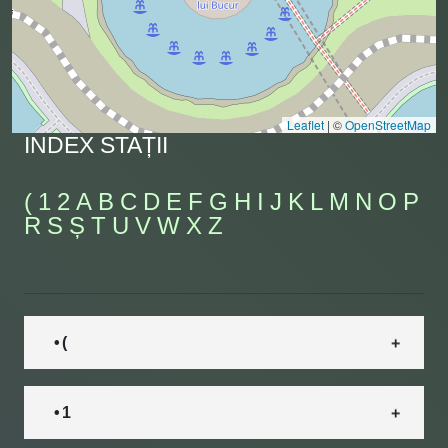
Leaflet
|
©
OpenStreetMap
INDEX STAȚII
(
1
2
A
B
C
D
E
F
G
H
I
J
K
L
M
N
O
P
R
S
Ș
T
U
V
W
X
Z
• (
• 1