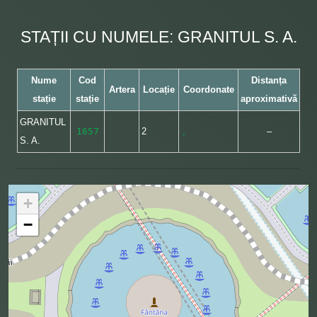
STAȚII CU NUMELE: GRANITUL S. A.
Nume
Cod
Distanța
Artera
Locație
Coordonate
stație
stație
aproximativă
GRANITUL
1657
2
,
–
S. A.
+
−