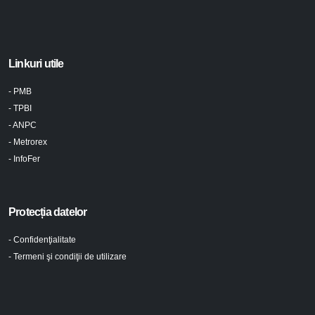
Linkuri utile
- PMB
- TPBI
- ANPC
- Metrorex
- InfoFer
Protecția datelor
- Confidenţialitate
- Termeni şi condiţii de utilizare