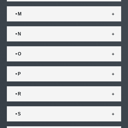
• M
• N
• O
• P
• R
• S