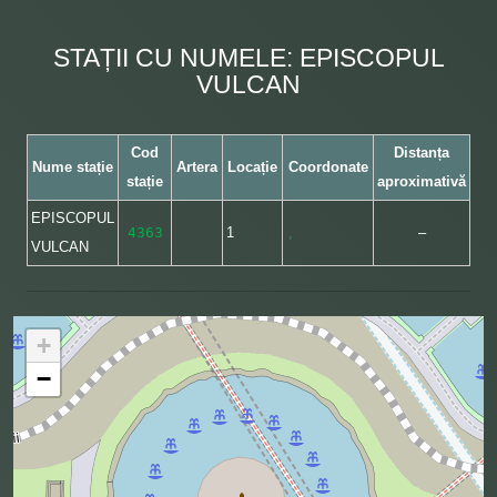
STAȚII CU NUMELE: EPISCOPUL
VULCAN
Cod
Distanța
Nume stație
Artera
Locație
Coordonate
stație
aproximativă
EPISCOPUL
4363
1
,
–
VULCAN
+
−