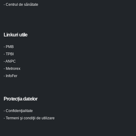
- Centrul de sănătate
Linkuri utile
- PMB
- TPBI
- ANPC
- Metrorex
- InfoFer
Protecția datelor
- Confidenţialitate
- Termeni şi condiţii de utilizare