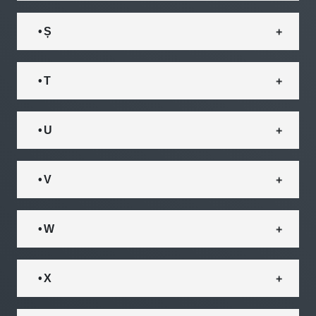
• Ș
• T
• U
• V
• W
• X