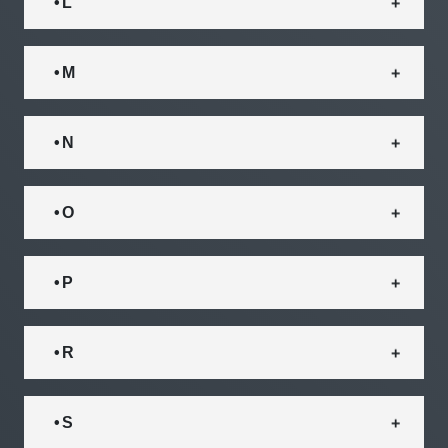
• L
• M
• N
• O
• P
• R
• S