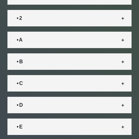
• 2
• A
• B
• C
• D
• E