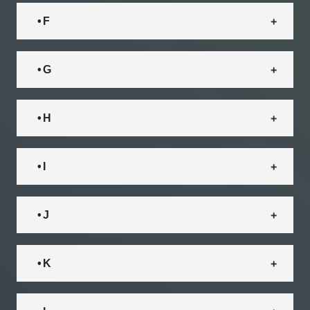
• F
• G
• H
• I
• J
• K