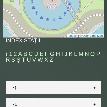
Leaflet
|
©
OpenStreetMap
INDEX STAȚII
(
1
2
A
B
C
D
E
F
G
H
I
J
K
L
M
N
O
P
R
S
Ș
T
U
V
W
X
Z
• (
• 1