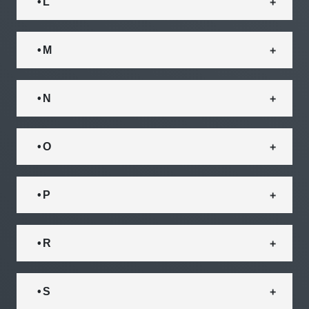
• L
• M
• N
• O
• P
• R
• S