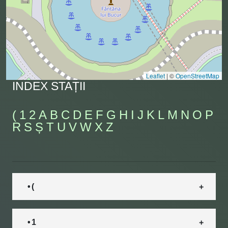
Leaflet
|
©
OpenStreetMap
INDEX STAȚII
(
1
2
A
B
C
D
E
F
G
H
I
J
K
L
M
N
O
P
R
S
Ș
T
U
V
W
X
Z
• (
• 1