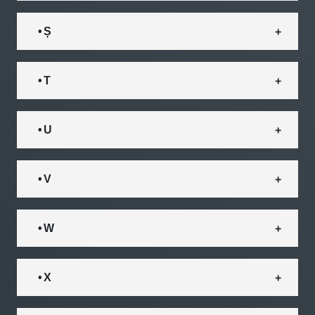
• Ș
• T
• U
• V
• W
• X