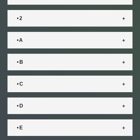
• 2
• A
• B
• C
• D
• E