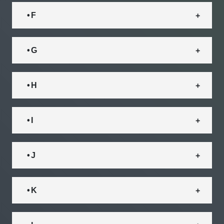
• F
• G
• H
• I
• J
• K