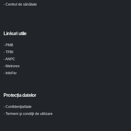
- Centrul de sănătate
Linkuri utile
- PMB
- TPBI
- ANPC
- Metrorex
- InfoFer
Protecția datelor
- Confidenţialitate
- Termeni şi condiţii de utilizare