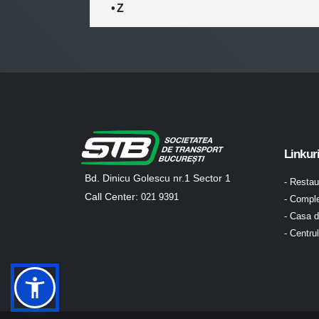
• Z
Linkur
Bd. Dinicu Golescu nr.1 Sector 1
- Resta
Call Center:
021 9391
- Comple
- Casa d
- Centru