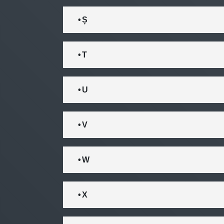
• Ș
• T
• U
• V
• W
• X