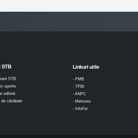
i STB
Linkuri utile
urant STB
- PMB
x sportiv
- TPBI
e odihnă
- ANPC
l de sănătate
- Metrorex
- InfoFer