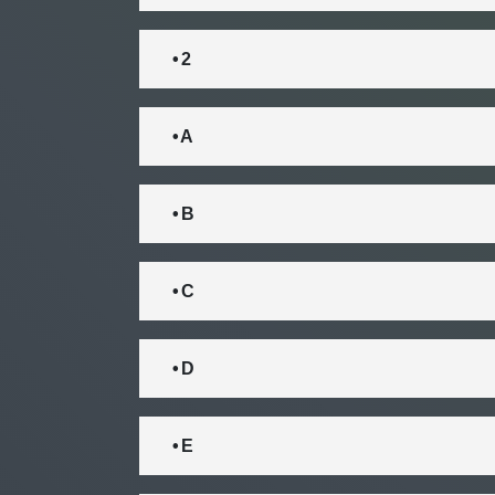
• 2
• A
• B
• C
• D
• E