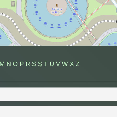
M
N
O
P
R
S
Ș
T
U
V
W
X
Z