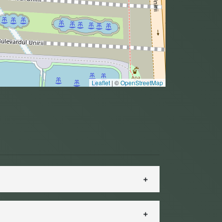
Leaflet
|
©
OpenStreetMap