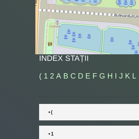
INDEX STAȚII
(
1
2
A
B
C
D
E
F
G
H
I
J
K
L
• (
• 1