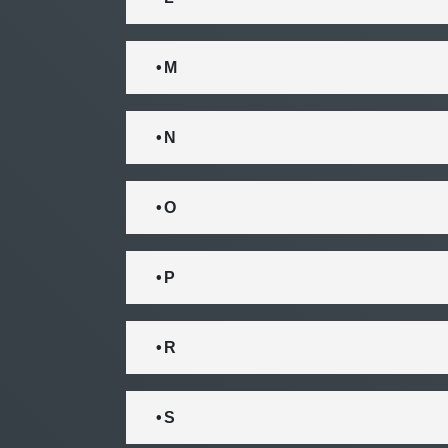
• M
• N
• O
• P
• R
• S