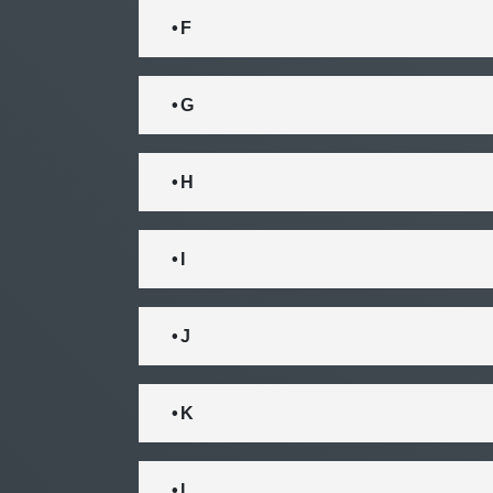
• F
• G
• H
• I
• J
• K
• L