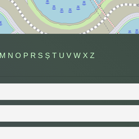
M
N
O
P
R
S
Ș
T
U
V
W
X
Z