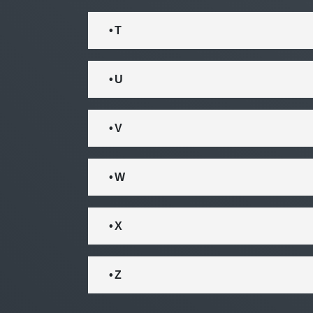
• T
• U
• V
• W
• X
• Z