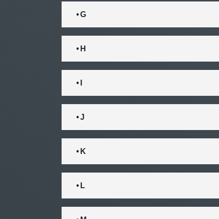
• G
• H
• I
• J
• K
• L