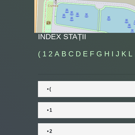
INDEX STAȚII
(
1
2
A
B
C
D
E
F
G
H
I
J
K
L
• (
• 1
• 2