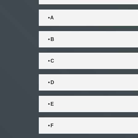
• A
• B
• C
• D
• E
• F