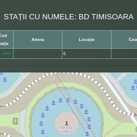
STAȚII CU NUMELE: BD TIMISOARA
Cod
Artera
Locație
Coo
tație
3943
6
,