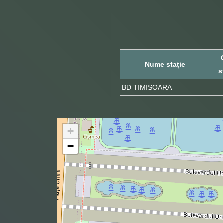
Nume stație
s
BD TIMISOARA
+
−