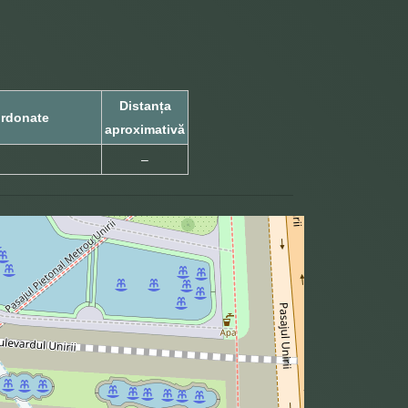
Distanța
rdonate
aproximativă
–