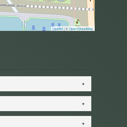
Leaflet
|
©
OpenStreetMap