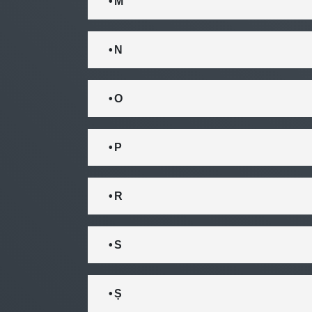
• M
• N
• O
• P
• R
• S
• Ș