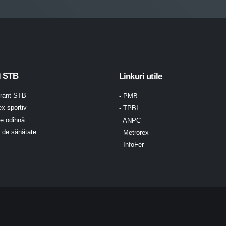
i STB
Linkuri utile
urant STB
- PMB
x sportiv
- TPBI
e odihnă
- ANPC
l de sănătate
- Metrorex
- InfoFer